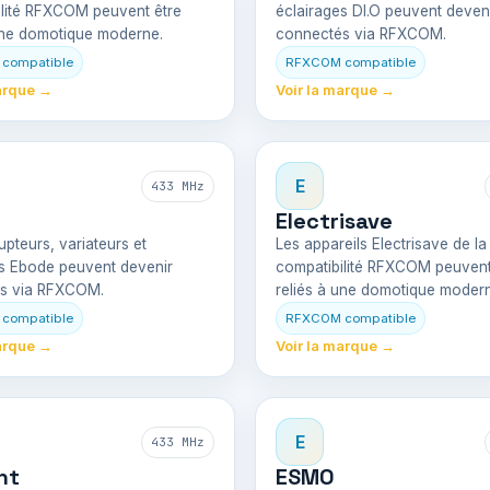
ilité RFXCOM peuvent être
éclairages DI.O peuvent deven
une domotique moderne.
connectés via RFXCOM.
compatible
RFXCOM compatible
arque →
Voir la marque →
E
433 MHz
Electrisave
upteurs, variateurs et
Les appareils Electrisave de la 
es Ebode peuvent devenir
compatibilité RFXCOM peuvent
s via RFXCOM.
reliés à une domotique moder
compatible
RFXCOM compatible
arque →
Voir la marque →
E
433 MHz
nt
ESMO