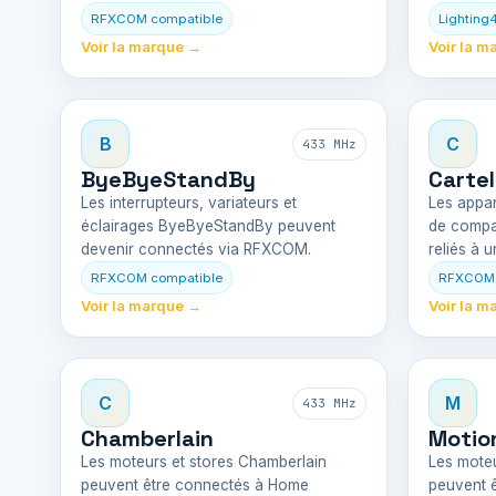
RFXCOM compatible
Lighting
Voir la marque →
Voir la m
B
C
433 MHz
ByeByeStandBy
Cartel
Les interrupteurs, variateurs et
Les appare
éclairages ByeByeStandBy peuvent
de compa
devenir connectés via RFXCOM.
reliés à 
RFXCOM compatible
RFXCOM 
Voir la marque →
Voir la m
C
M
433 MHz
Chamberlain
Motio
Les moteurs et stores Chamberlain
Les moteu
peuvent être connectés à Home
peuvent 