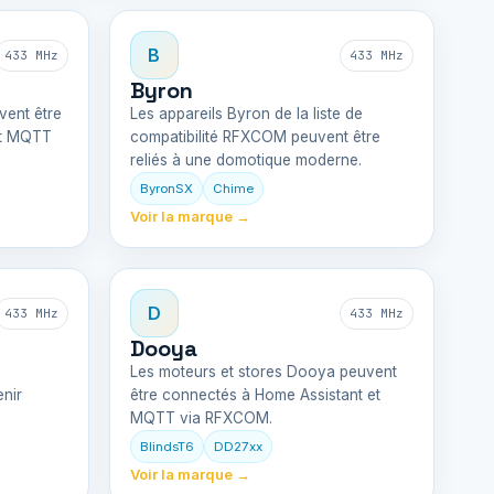
B
433 MHz
433 MHz
Byron
vent être
Les appareils Byron de la liste de
et MQTT
compatibilité RFXCOM peuvent être
reliés à une domotique moderne.
ByronSX
Chime
Voir la marque →
D
433 MHz
433 MHz
Dooya
Les moteurs et stores Dooya peuvent
nir
être connectés à Home Assistant et
MQTT via RFXCOM.
BlindsT6
DD27xx
Voir la marque →