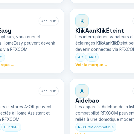
K
433 MHz
Easy
KlikAanKlikÉteint
upteurs, variateurs et
Les interrupteurs, variateurs et
es HomeEasy peuvent devenir
éclairages KlikAanKlikÉteint p
s via RFXCOM.
devenir connectés via RFXCO
C
AC
ARC
arque →
Voir la marque →
A
433 MHz
Aidebao
urs et stores A-OK peuvent
Les appareils Aidebao de la lis
ectés à Home Assistant et
compatibilité RFXCOM peuvent
a RFXCOM.
reliés à une domotique moder
BlindsT3
RFXCOM compatible