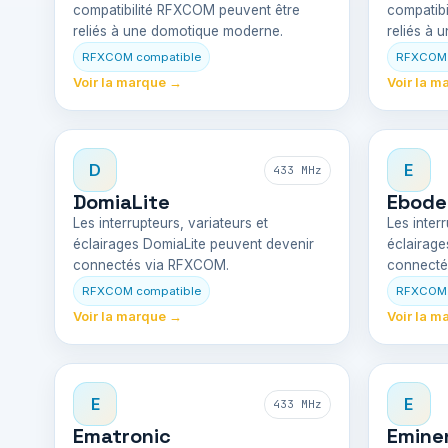
compatibilité RFXCOM peuvent être
compatib
reliés à une domotique moderne.
reliés à 
RFXCOM compatible
RFXCOM 
Voir la marque →
Voir la m
D
E
433 MHz
DomiaLite
Ebode
Les interrupteurs, variateurs et
Les interr
éclairages DomiaLite peuvent devenir
éclairag
connectés via RFXCOM.
connecté
RFXCOM compatible
RFXCOM 
Voir la marque →
Voir la m
E
E
433 MHz
Ematronic
Emine