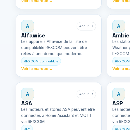
Voir la marque →
Voir la m
A
A
433 MHz
Alfawise
Ambie
Les appareils Alfawise de la liste de
Les stati
compatibilité RFXCOM peuvent être
Weather p
reliés à une domotique moderne.
RFXCOM d
RFXCOM compatible
RFXCOM 
Voir la marque →
Voir la m
A
A
433 MHz
ASA
ASP
Les moteurs et stores ASA peuvent être
Les moteu
connectés à Home Assistant et MQTT
connecté
via RFXCOM.
via RFXC
RFY
RFXCOM 