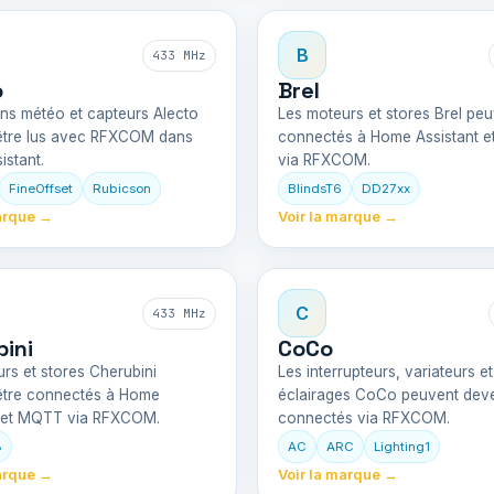
B
433 MHz
o
Brel
ons météo et capteurs Alecto
Les moteurs et stores Brel peu
être lus avec RFXCOM dans
connectés à Home Assistant 
stant.
via RFXCOM.
FineOffset
Rubicson
BlindsT6
DD27xx
arque →
Voir la marque →
C
433 MHz
ini
CoCo
rs et stores Cherubini
Les interrupteurs, variateurs et
être connectés à Home
éclairages CoCo peuvent deve
t et MQTT via RFXCOM.
connectés via RFXCOM.
8
AC
ARC
Lighting1
arque →
Voir la marque →