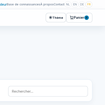
deur
Base de connaissances
À propos
Contact
NL
EN
DE
FR
☀
Panier
Thème
0