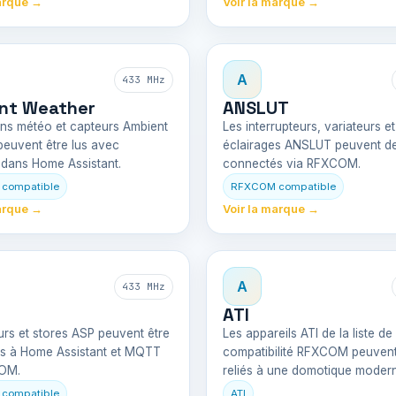
arque →
Voir la marque →
A
433 MHz
nt Weather
ANSLUT
ons météo et capteurs Ambient
Les interrupteurs, variateurs et
euvent être lus avec
éclairages ANSLUT peuvent de
ans Home Assistant.
connectés via RFXCOM.
compatible
RFXCOM compatible
arque →
Voir la marque →
A
433 MHz
ATI
rs et stores ASP peuvent être
Les appareils ATI de la liste de
s à Home Assistant et MQTT
compatibilité RFXCOM peuvent
OM.
reliés à une domotique moder
compatible
ATI