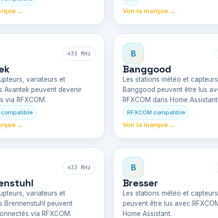
arque →
Voir la marque →
B
433 MHz
ek
Banggood
upteurs, variateurs et
Les stations météo et capteurs
s Avantek peuvent devenir
Banggood peuvent être lus av
s via RFXCOM.
RFXCOM dans Home Assistant
compatible
RFXCOM compatible
arque →
Voir la marque →
B
433 MHz
enstuhl
Bresser
upteurs, variateurs et
Les stations météo et capteur
s Brennenstuhl peuvent
peuvent être lus avec RFXCO
connectés via RFXCOM.
Home Assistant.