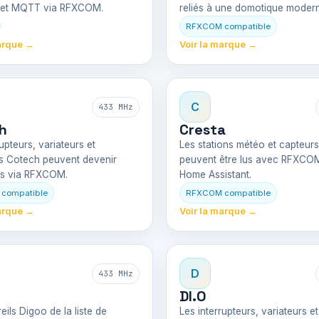
t et MQTT via RFXCOM.
reliés à une domotique moder
RFXCOM compatible
arque →
Voir la marque →
C
433 MHz
h
Cresta
upteurs, variateurs et
Les stations météo et capteur
s Cotech peuvent devenir
peuvent être lus avec RFXCO
s via RFXCOM.
Home Assistant.
compatible
RFXCOM compatible
arque →
Voir la marque →
D
433 MHz
DI.O
eils Digoo de la liste de
Les interrupteurs, variateurs et