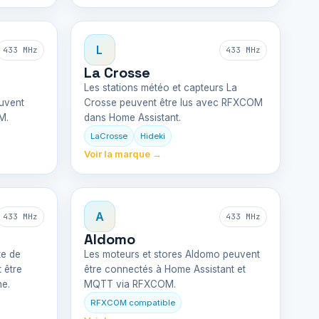
L
433 MHz
433 MHz
La Crosse
Les stations météo et capteurs La
euvent
Crosse peuvent être lus avec RFXCOM
M.
dans Home Assistant.
LaCrosse
Hideki
Voir la marque →
A
433 MHz
433 MHz
Aldomo
te de
Les moteurs et stores Aldomo peuvent
 être
être connectés à Home Assistant et
ne.
MQTT via RFXCOM.
RFXCOM compatible