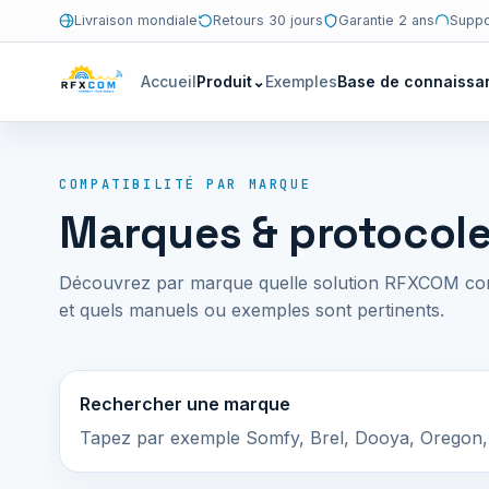
Livraison mondiale
Retours 30 jours
Garantie 2 ans
Suppo
Accueil
Produit
⌄
Exemples
Base de connaissa
COMPATIBILITÉ PAR MARQUE
Marques & protocol
Découvrez par marque quelle solution RFXCOM convi
et quels manuels ou exemples sont pertinents.
Rechercher une marque
Tapez par exemple Somfy, Brel, Dooya, Oregon, 