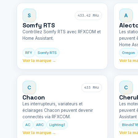
S
A
433.42 MHz
Somfy RTS
Alect
Contrôlez Somfy RTS avec RFXCOM et
Les stati
Home Assistant.
peuvent 
Home Assi
RFY
Somfy RTS
Oregon
Voir la marque →
Voir la m
C
C
433 MHz
Chacon
Cherub
Les interrupteurs, variateurs et
Les moteu
éclairages Chacon peuvent devenir
peuvent 
connectés via RFXCOM.
Assistan
AC
ARC
Lighting1
BlindsT1
Voir la marque →
Voir la m