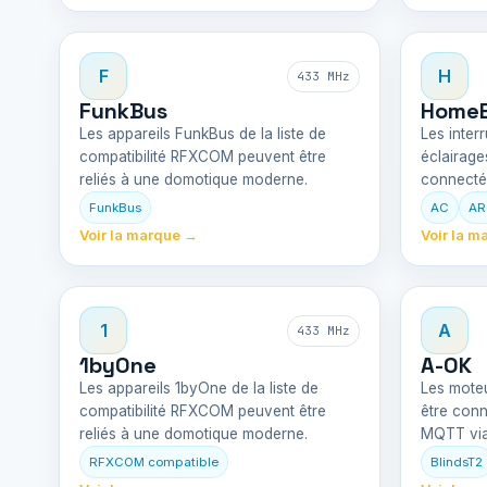
F
H
433 MHz
FunkBus
Home
Les appareils FunkBus de la liste de
Les interr
compatibilité RFXCOM peuvent être
éclairag
reliés à une domotique moderne.
connecté
FunkBus
AC
AR
Voir la marque →
Voir la m
1
A
433 MHz
1byOne
A-OK
Les appareils 1byOne de la liste de
Les mote
compatibilité RFXCOM peuvent être
être conn
reliés à une domotique moderne.
MQTT vi
RFXCOM compatible
BlindsT2