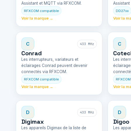
Assistant et MQTT via RFXCOM.
Assistan
RFXCOM compatible
DD27xx
Voir la marque →
Voir la m
C
C
433 MHz
Conrad
Cotec
Les interrupteurs, variateurs et
Les interr
éclairages Conrad peuvent devenir
éclairage
connectés via RFXCOM.
connecté
RFXCOM compatible
RFXCOM 
Voir la marque →
Voir la m
D
D
433 MHz
Digimax
Digoo
Les appareils Digimax de la liste de
Les appar