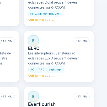
ir
éclairages Dolat peuvent devenir
connectés via RFXCOM.
RFXCOM compatible
Voir la marque →
E
433 MHz
433 MHz
ELRO
liste de
Les interrupteurs, variateurs et
 être
éclairages ELRO peuvent devenir
ne.
connectés via RFXCOM.
AC
ARC
Lighting4
Voir la marque →
E
433 MHz
433 MHz
Everflourish