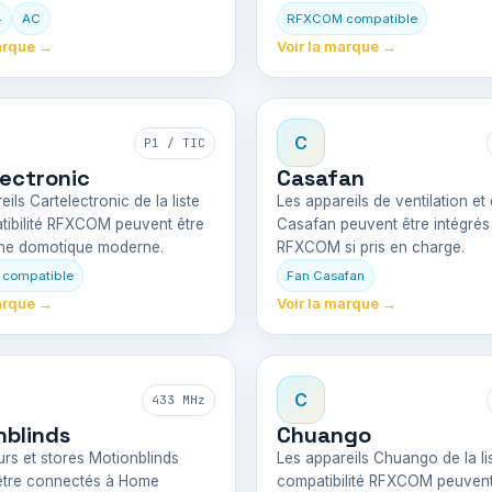
4
AC
RFXCOM compatible
arque →
Voir la marque →
C
P1 / TIC
ectronic
Casafan
ils Cartelectronic de la liste
Les appareils de ventilation et 
tibilité RFXCOM peuvent être
Casafan peuvent être intégrés
une domotique moderne.
RFXCOM si pris en charge.
compatible
Fan Casafan
arque →
Voir la marque →
C
433 MHz
nblinds
Chuango
rs et stores Motionblinds
Les appareils Chuango de la li
être connectés à Home
compatibilité RFXCOM peuvent