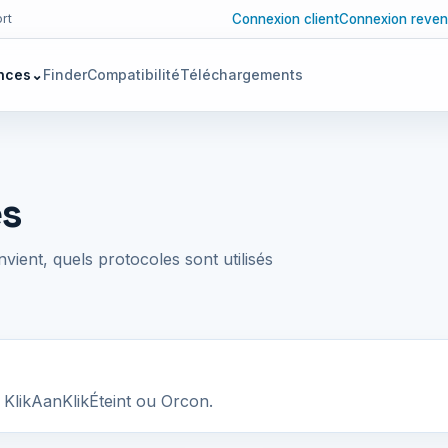
Connexion client
Connexion reven
rt
nces
⌄
Finder
Compatibilité
Téléchargements
es
ent, quels protocoles sont utilisés
KlikAanKlikÉteint ou Orcon.