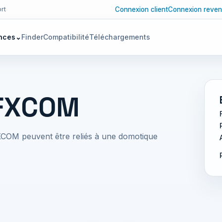
Connexion client
Connexion reven
rt
nces
⌄
Finder
Compatibilité
Téléchargements
RFXCOM
RFXCOM peuvent être reliés à une domotique