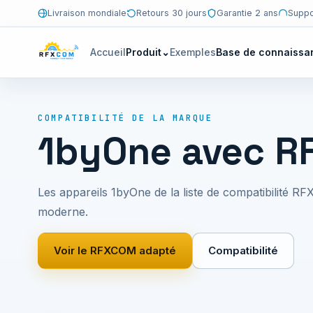
Livraison mondiale
Retours 30 jours
Garantie 2 ans
Suppo
Accueil
Produit
⌄
Exemples
Base de connaissa
COMPATIBILITÉ DE LA MARQUE
1byOne avec 
Les appareils 1byOne de la liste de compatibilité 
moderne.
Voir le RFXCOM adapté
Compatibilité