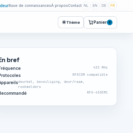
deur
Base de connaissances
À propos
Contact
NL
EN
DE
FR
☀
Panier
Thème
0
En bref
433 MHz
Fréquence
RFXCOM compatible
Protocoles
deurbel, beveiliging, deur/raam,
Appareils
rookmelders
RFX-433EMC
Recommandé