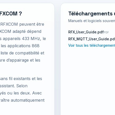
RFXCOM ?
Téléchargements u
Manuels et logiciels souve
ité RFXCOM peuvent être
RFXCOM adapté dépend
RFX_User_Guide.pdf
PDF
es appareils 433 MHz, le
RFX_MQTT_User_Guide.pd
les applications 868
Voir tous les téléchargeme
iste de compatibilité et
re d’appairage et les
ns fil existants et les
istant. Selon
oyés ou les deux. Avec
raître automatiquement