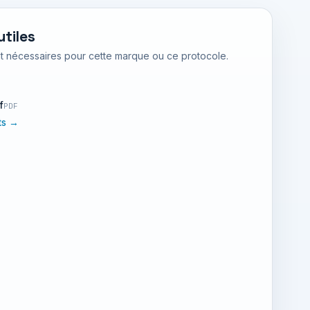
tiles
nt nécessaires pour cette marque ou ce protocole.
f
PDF
nts →