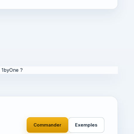
r 1byOne ?
Commander
Exemples