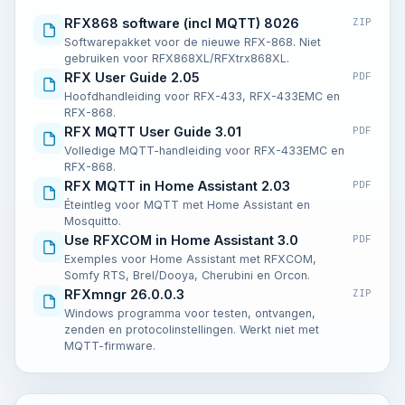
RFX868 software (incl MQTT) 8026
ZIP
Softwarepakket voor de nieuwe RFX-868. Niet
gebruiken voor RFX868XL/RFXtrx868XL.
RFX User Guide 2.05
PDF
Hoofdhandleiding voor RFX-433, RFX-433EMC en
RFX-868.
RFX MQTT User Guide 3.01
PDF
Volledige MQTT-handleiding voor RFX-433EMC en
RFX-868.
RFX MQTT in Home Assistant 2.03
PDF
Éteintleg voor MQTT met Home Assistant en
Mosquitto.
Use RFXCOM in Home Assistant 3.0
PDF
Exemples voor Home Assistant met RFXCOM,
Somfy RTS, Brel/Dooya, Cherubini en Orcon.
RFXmngr 26.0.0.3
ZIP
Windows programma voor testen, ontvangen,
zenden en protocolinstellingen. Werkt niet met
MQTT-firmware.