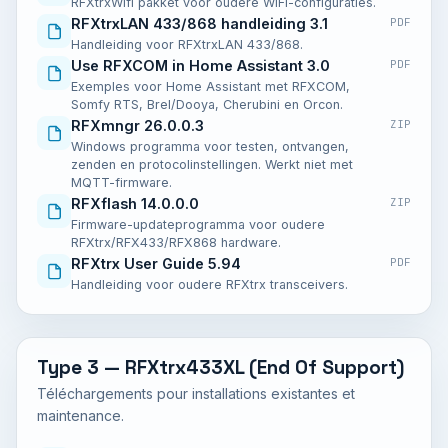
RFXtrxWifi pakket voor oudere WiFi-configuraties.
RFXtrxLAN 433/868 handleiding 3.1
PDF
Handleiding voor RFXtrxLAN 433/868.
Use RFXCOM in Home Assistant 3.0
PDF
Exemples voor Home Assistant met RFXCOM,
Somfy RTS, Brel/Dooya, Cherubini en Orcon.
RFXmngr 26.0.0.3
ZIP
Windows programma voor testen, ontvangen,
zenden en protocolinstellingen. Werkt niet met
MQTT-firmware.
RFXflash 14.0.0.0
ZIP
Firmware-updateprogramma voor oudere
RFXtrx/RFX433/RFX868 hardware.
RFXtrx User Guide 5.94
PDF
Handleiding voor oudere RFXtrx transceivers.
Type 3 — RFXtrx433XL (End Of Support)
Téléchargements pour installations existantes et
maintenance.