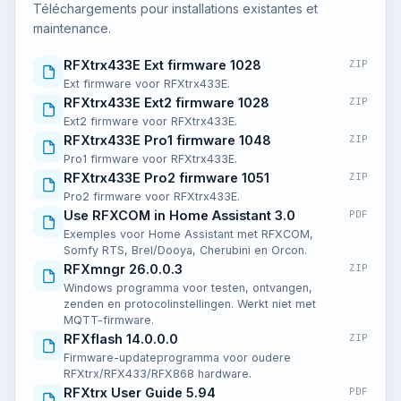
Téléchargements pour installations existantes et
maintenance.
RFXtrx433E Ext firmware 1028
ZIP
Ext firmware voor RFXtrx433E.
RFXtrx433E Ext2 firmware 1028
ZIP
Ext2 firmware voor RFXtrx433E.
RFXtrx433E Pro1 firmware 1048
ZIP
Pro1 firmware voor RFXtrx433E.
RFXtrx433E Pro2 firmware 1051
ZIP
Pro2 firmware voor RFXtrx433E.
Use RFXCOM in Home Assistant 3.0
PDF
Exemples voor Home Assistant met RFXCOM,
Somfy RTS, Brel/Dooya, Cherubini en Orcon.
RFXmngr 26.0.0.3
ZIP
Windows programma voor testen, ontvangen,
zenden en protocolinstellingen. Werkt niet met
MQTT-firmware.
RFXflash 14.0.0.0
ZIP
Firmware-updateprogramma voor oudere
RFXtrx/RFX433/RFX868 hardware.
RFXtrx User Guide 5.94
PDF