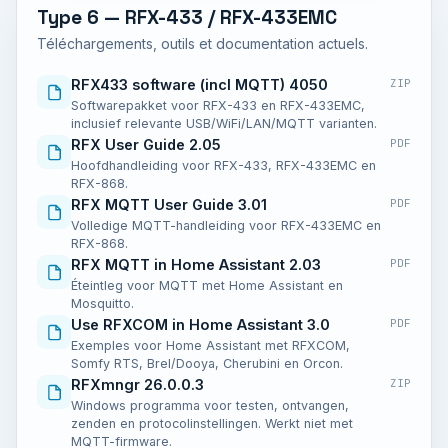
Type 6 — RFX-433 / RFX-433EMC
Téléchargements, outils et documentation actuels.
RFX433 software (incl MQTT) 4050
ZIP
Softwarepakket voor RFX-433 en RFX-433EMC,
inclusief relevante USB/WiFi/LAN/MQTT varianten.
RFX User Guide 2.05
PDF
Hoofdhandleiding voor RFX-433, RFX-433EMC en
RFX-868.
RFX MQTT User Guide 3.01
PDF
Volledige MQTT-handleiding voor RFX-433EMC en
RFX-868.
RFX MQTT in Home Assistant 2.03
PDF
Éteintleg voor MQTT met Home Assistant en
Mosquitto.
Use RFXCOM in Home Assistant 3.0
PDF
Exemples voor Home Assistant met RFXCOM,
Somfy RTS, Brel/Dooya, Cherubini en Orcon.
RFXmngr 26.0.0.3
ZIP
Windows programma voor testen, ontvangen,
zenden en protocolinstellingen. Werkt niet met
MQTT-firmware.