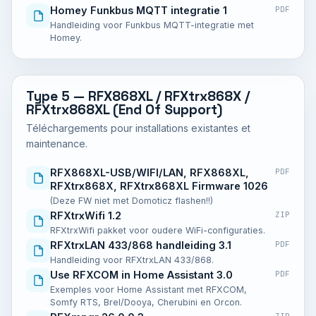
Homey Funkbus MQTT integratie 1
PDF
Handleiding voor Funkbus MQTT-integratie met
Homey.
Type 5 — RFX868XL / RFXtrx868X /
RFXtrx868XL (End Of Support)
Téléchargements pour installations existantes et
maintenance.
RFX868XL-USB/WIFI/LAN, RFX868XL,
PDF
RFXtrx868X, RFXtrx868XL Firmware 1026
(Deze FW niet met Domoticz flashen!!)
RFXtrxWifi 1.2
ZIP
RFXtrxWifi pakket voor oudere WiFi-configuraties.
RFXtrxLAN 433/868 handleiding 3.1
PDF
Handleiding voor RFXtrxLAN 433/868.
Use RFXCOM in Home Assistant 3.0
PDF
Exemples voor Home Assistant met RFXCOM,
Somfy RTS, Brel/Dooya, Cherubini en Orcon.