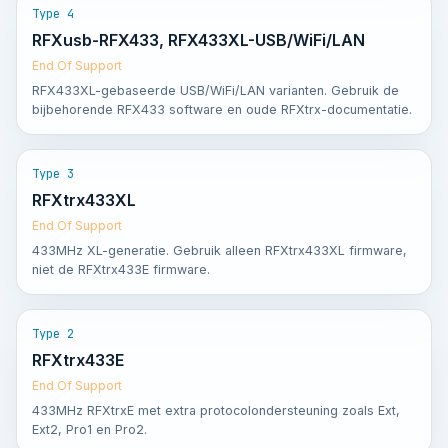
Type 4
RFXusb-RFX433, RFX433XL-USB/WiFi/LAN
End Of Support
RFX433XL-gebaseerde USB/WiFi/LAN varianten. Gebruik de
bijbehorende RFX433 software en oude RFXtrx-documentatie.
Type 3
RFXtrx433XL
End Of Support
433MHz XL-generatie. Gebruik alleen RFXtrx433XL firmware,
niet de RFXtrx433E firmware.
Type 2
RFXtrx433E
End Of Support
433MHz RFXtrxE met extra protocolondersteuning zoals Ext,
Ext2, Pro1 en Pro2.