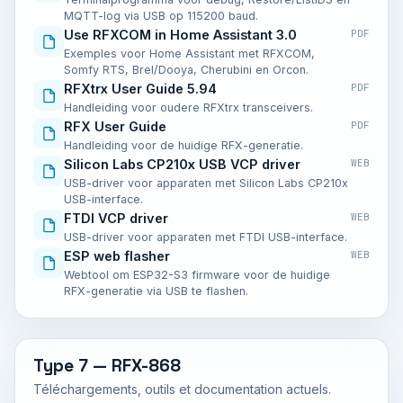
MQTT-log via USB op 115200 baud.
Use RFXCOM in Home Assistant 3.0
PDF
Exemples voor Home Assistant met RFXCOM,
Somfy RTS, Brel/Dooya, Cherubini en Orcon.
RFXtrx User Guide 5.94
PDF
Handleiding voor oudere RFXtrx transceivers.
RFX User Guide
PDF
Handleiding voor de huidige RFX-generatie.
Silicon Labs CP210x USB VCP driver
WEB
USB-driver voor apparaten met Silicon Labs CP210x
USB-interface.
FTDI VCP driver
WEB
USB-driver voor apparaten met FTDI USB-interface.
ESP web flasher
WEB
Webtool om ESP32-S3 firmware voor de huidige
RFX-generatie via USB te flashen.
Type 7 — RFX-868
Téléchargements, outils et documentation actuels.