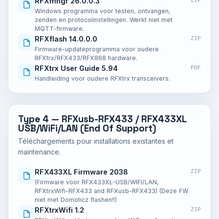
RFXmngr 26.0.0.3
ZIP
Windows programma voor testen, ontvangen,
zenden en protocolinstellingen. Werkt niet met
MQTT-firmware.
RFXflash 14.0.0.0
ZIP
Firmware-updateprogramma voor oudere
RFXtrx/RFX433/RFX868 hardware.
RFXtrx User Guide 5.94
PDF
Handleiding voor oudere RFXtrx transceivers.
Type 4 — RFXusb-RFX433 / RFX433XL
USB/WiFi/LAN (End Of Support)
Téléchargements pour installations existantes et
maintenance.
RFX433XL Firmware 2038
ZIP
(Firmware voor RFX433XL-USB/WIFI/LAN,
RFXtrxWifi-RFX433 and RFXusb-RFX433) (Deze FW
niet met Domoticz flashen!!)
RFXtrxWifi 1.2
ZIP