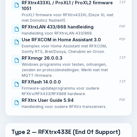
RFXtrx433XL / ProXL1 / ProXL2 firmware
ZIP
1051
ProXL1 firmware voor RFXtrx433XL.(Deze XL niet
met Domoticz flashen!!).
RFXtrxLAN 433/868 handleiding
PDF
Handleiding voor RFXtrxLAN 433/868.
Use RFXCOM in Home Assistant 3.0
PDF
Exemples voor Home Assistant met RFXCOM,
Somfy RTS, Brel/Dooya, Cherubini en Orcon.
RFXmngr 26.0.0.3
ZIP
Windows programma voor testen, ontvangen,
zenden en protocolinstellingen. Werkt niet met
MQTT-firmware.
RFXflash 14.0.0.0
ZIP
Firmware-updateprogramma voor oudere
RFXtrx/RFX433/RFX868 hardware.
RFXtrx User Guide 5.94
PDF
Handleiding voor oudere RFXtrx transceivers.
Type 2 — RFXtrx433E (End Of Support)