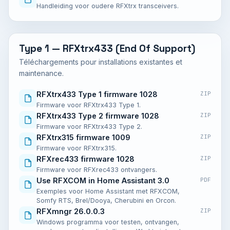
Handleiding voor oudere RFXtrx transceivers.
Type 1 — RFXtrx433 (End Of Support)
Téléchargements pour installations existantes et
maintenance.
RFXtrx433 Type 1 firmware 1028
ZIP
Firmware voor RFXtrx433 Type 1.
RFXtrx433 Type 2 firmware 1028
ZIP
Firmware voor RFXtrx433 Type 2.
RFXtrx315 firmware 1009
ZIP
Firmware voor RFXtrx315.
RFXrec433 firmware 1028
ZIP
Firmware voor RFXrec433 ontvangers.
Use RFXCOM in Home Assistant 3.0
PDF
Exemples voor Home Assistant met RFXCOM,
Somfy RTS, Brel/Dooya, Cherubini en Orcon.
RFXmngr 26.0.0.3
ZIP
Windows programma voor testen, ontvangen,