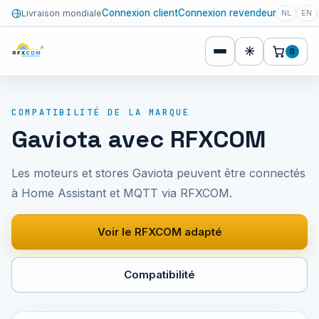
Connexion client
Connexion revendeur
Livraison mondiale
NL
EN
☀
0
COMPATIBILITÉ DE LA MARQUE
Gaviota avec RFXCOM
Les moteurs et stores Gaviota peuvent être connectés
à Home Assistant et MQTT via RFXCOM.
Voir le RFXCOM adapté
Compatibilité