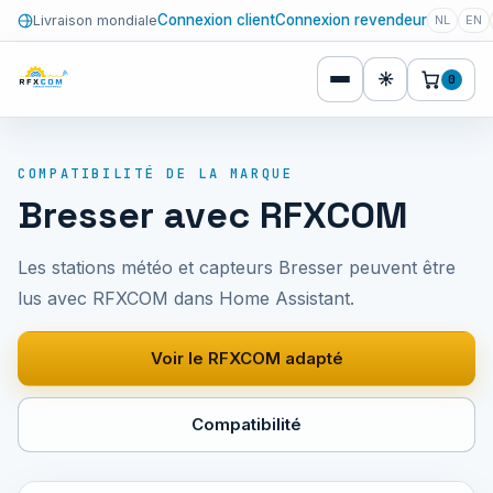
Connexion client
Connexion revendeur
Livraison mondiale
NL
EN
☀
0
COMPATIBILITÉ DE LA MARQUE
Bresser avec RFXCOM
Les stations météo et capteurs Bresser peuvent être
lus avec RFXCOM dans Home Assistant.
Voir le RFXCOM adapté
Compatibilité