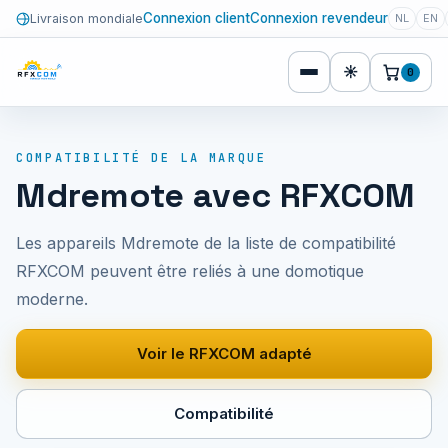
Connexion client
Connexion revendeur
Livraison mondiale
NL
EN
☀
0
COMPATIBILITÉ DE LA MARQUE
Mdremote avec RFXCOM
Les appareils Mdremote de la liste de compatibilité
RFXCOM peuvent être reliés à une domotique
moderne.
Voir le RFXCOM adapté
Compatibilité