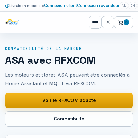
Connexion client
Connexion revendeur
Livraison mondiale
NL
EN
☀
0
COMPATIBILITÉ DE LA MARQUE
ASA avec RFXCOM
Les moteurs et stores ASA peuvent être connectés à
Home Assistant et MQTT via RFXCOM.
Voir le RFXCOM adapté
Compatibilité