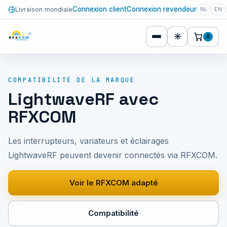
Connexion client
Connexion revendeur
Livraison mondiale
NL
EN
☀
0
COMPATIBILITÉ DE LA MARQUE
LightwaveRF avec
RFXCOM
Les interrupteurs, variateurs et éclairages
LightwaveRF peuvent devenir connectés via RFXCOM.
Voir le RFXCOM adapté
Compatibilité