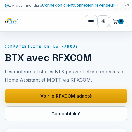
Connexion client
Connexion revendeur
Livraison mondiale
NL
EN
☀
0
COMPATIBILITÉ DE LA MARQUE
BTX avec RFXCOM
Les moteurs et stores BTX peuvent être connectés à
Home Assistant et MQTT via RFXCOM.
Voir le RFXCOM adapté
Compatibilité