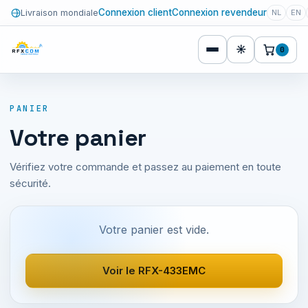
Connexion client
Connexion revendeur
Livraison mondiale
NL
EN
☀
0
PANIER
Votre panier
Vérifiez votre commande et passez au paiement en toute
sécurité.
Votre panier est vide.
Voir le RFX-433EMC