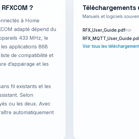
c RFXCOM ?
Téléchargements u
Manuels et logiciels souve
connectés à Home
XCOM adapté dépend du
RFX_User_Guide.pdf
PDF
appareils 433 MHz, le
RFX_MQTT_User_Guide.pd
les applications 868
Voir tous les téléchargeme
iste de compatibilité et
re d’appairage et les
ns fil existants et les
istant. Selon
oyés ou les deux. Avec
raître automatiquement