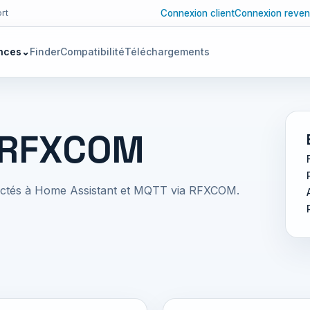
Connexion client
Connexion reven
rt
nces
⌄
Finder
Compatibilité
Téléchargements
c RFXCOM
nectés à Home Assistant et MQTT via RFXCOM.