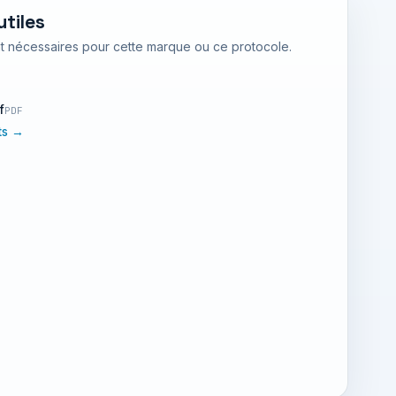
tiles
nt nécessaires pour cette marque ou ce protocole.
f
PDF
nts →