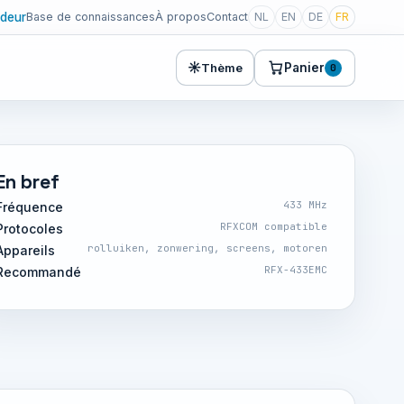
deur
Base de connaissances
À propos
Contact
NL
EN
DE
FR
☀
Panier
Thème
0
En bref
433 MHz
Fréquence
RFXCOM compatible
Protocoles
rolluiken, zonwering, screens, motoren
Appareils
RFX-433EMC
Recommandé