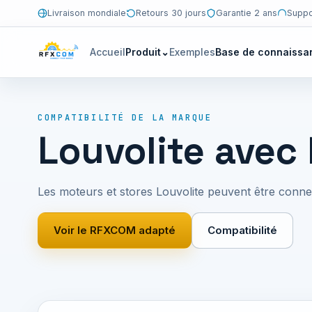
Livraison mondiale
Retours 30 jours
Garantie 2 ans
Suppo
Accueil
Produit
⌄
Exemples
Base de connaissa
COMPATIBILITÉ DE LA MARQUE
Louvolite ave
Les moteurs et stores Louvolite peuvent être con
Voir le RFXCOM adapté
Compatibilité