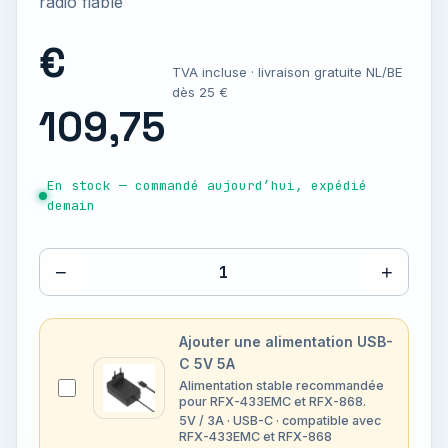
radio fiable
€
TVA incluse · livraison gratuite NL/BE
dès 25 €
109,75
En stock — commandé aujourd’hui, expédié
demain
−
+
1
Ajouter une alimentation USB-
C 5V 5A
Alimentation stable recommandée
pour RFX-433EMC et RFX-868.
5V / 3A · USB-C · compatible avec
RFX-433EMC et RFX-868