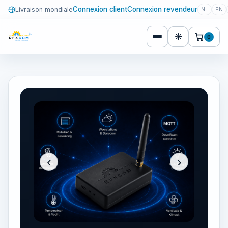
Connexion client
Connexion revendeur
Livraison mondiale
NL
EN
☀
0
‹
›