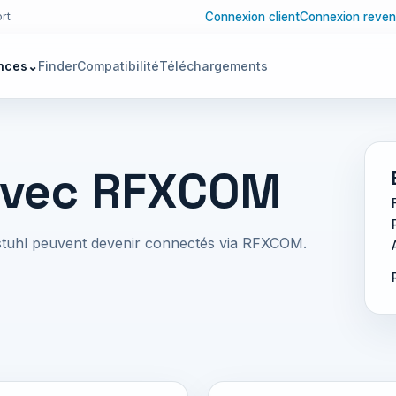
Connexion client
Connexion reven
rt
nces
⌄
Finder
Compatibilité
Téléchargements
avec RFXCOM
enstuhl peuvent devenir connectés via RFXCOM.