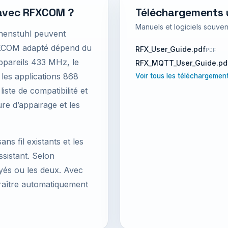
avec RFXCOM ?
Téléchargements u
Manuels et logiciels souve
nnenstuhl peuvent
XCOM adapté dépend du
RFX_User_Guide.pdf
PDF
appareils 433 MHz, le
RFX_MQTT_User_Guide.pd
les applications 868
Voir tous les téléchargeme
iste de compatibilité et
re d’appairage et les
ns fil existants et les
istant. Selon
oyés ou les deux. Avec
raître automatiquement