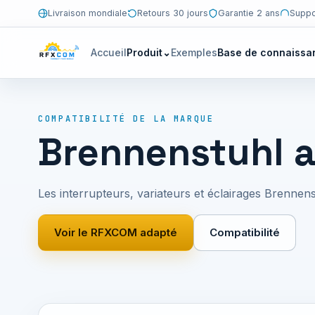
Livraison mondiale
Retours 30 jours
Garantie 2 ans
Suppo
Accueil
Produit
⌄
Exemples
Base de connaissa
COMPATIBILITÉ DE LA MARQUE
Brennenstuhl 
Les interrupteurs, variateurs et éclairages Brenn
Voir le RFXCOM adapté
Compatibilité