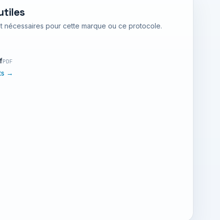
tiles
nt nécessaires pour cette marque ou ce protocole.
f
PDF
nts →