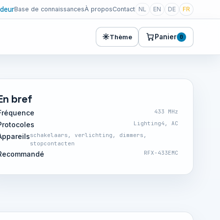
deur
Base de connaissances
À propos
Contact
NL
EN
DE
FR
☀
Panier
Thème
0
En bref
433 MHz
Fréquence
Lighting4, AC
Protocoles
schakelaars, verlichting, dimmers,
Appareils
stopcontacten
RFX-433EMC
Recommandé