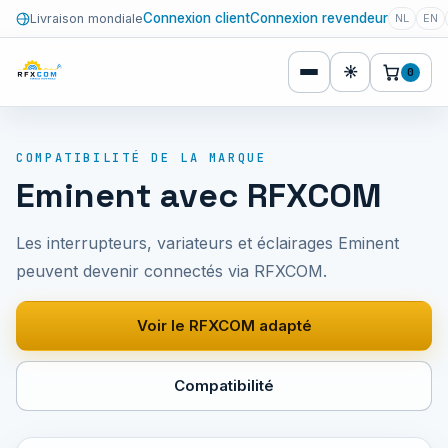
Connexion client
Connexion revendeur
Livraison mondiale
NL
EN
☀
0
COMPATIBILITÉ DE LA MARQUE
Eminent avec RFXCOM
Les interrupteurs, variateurs et éclairages Eminent
peuvent devenir connectés via RFXCOM.
Voir le RFXCOM adapté
Compatibilité