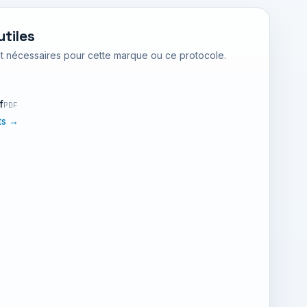
tiles
nt nécessaires pour cette marque ou ce protocole.
f
PDF
nts →