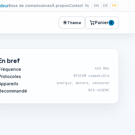
deur
Base de connaissances
À propos
Contact
NL
EN
DE
FR
☀
Panier
Thème
0
En bref
433 MHz
Fréquence
RFXCOM compatible
Protocoles
energie, meters, sensoren
Appareils
RFX-433EMC
Recommandé