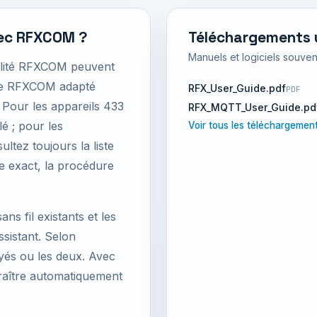
vec RFXCOM ?
Téléchargements u
Manuels et logiciels souve
ibilité RFXCOM peuvent
ule RFXCOM adapté
RFX_User_Guide.pdf
PDF
. Pour les appareils 433
RFX_MQTT_User_Guide.pd
é ; pour les
Voir tous les téléchargeme
ltez toujours la liste
le exact, la procédure
ns fil existants et les
istant. Selon
oyés ou les deux. Avec
raître automatiquement