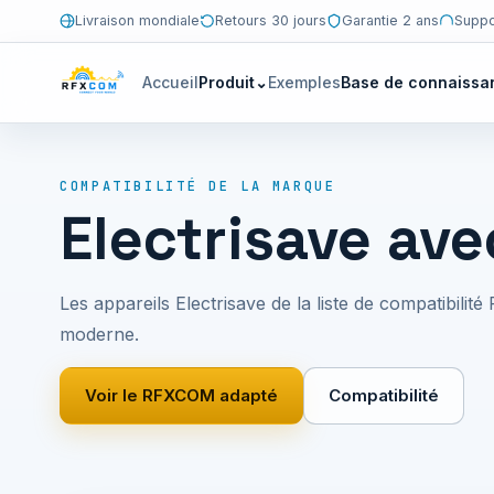
Livraison mondiale
Retours 30 jours
Garantie 2 ans
Suppo
Accueil
Produit
⌄
Exemples
Base de connaissa
COMPATIBILITÉ DE LA MARQUE
Electrisave av
Les appareils Electrisave de la liste de compatibil
moderne.
Voir le RFXCOM adapté
Compatibilité