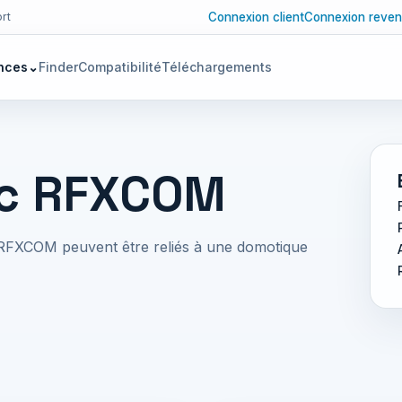
Connexion client
Connexion reven
rt
nces
⌄
Finder
Compatibilité
Téléchargements
ec RFXCOM
ité RFXCOM peuvent être reliés à une domotique