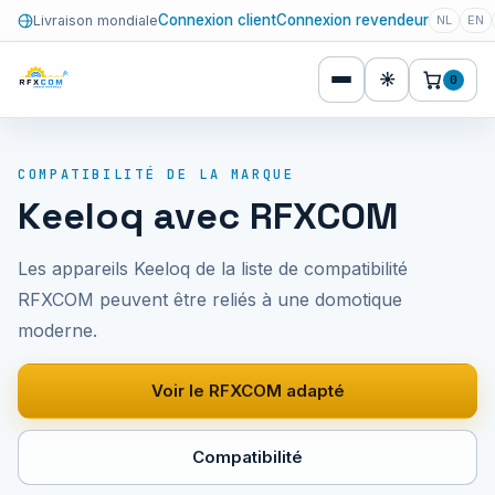
Connexion client
Connexion revendeur
Livraison mondiale
NL
EN
☀
0
COMPATIBILITÉ DE LA MARQUE
Keeloq avec RFXCOM
Les appareils Keeloq de la liste de compatibilité
RFXCOM peuvent être reliés à une domotique
moderne.
Voir le RFXCOM adapté
Compatibilité