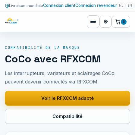
Connexion client
Connexion revendeur
Livraison mondiale
NL
EN
☀
0
COMPATIBILITÉ DE LA MARQUE
CoCo avec RFXCOM
Les interrupteurs, variateurs et éclairages CoCo
peuvent devenir connectés via RFXCOM.
Voir le RFXCOM adapté
Compatibilité