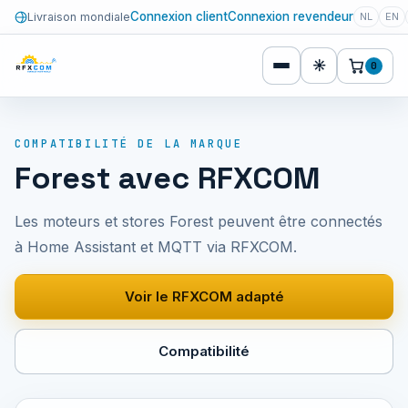
Connexion client
Connexion revendeur
Livraison mondiale
NL
EN
☀
0
COMPATIBILITÉ DE LA MARQUE
Forest avec RFXCOM
Les moteurs et stores Forest peuvent être connectés
à Home Assistant et MQTT via RFXCOM.
Voir le RFXCOM adapté
Compatibilité