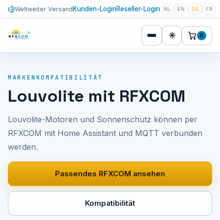
Kunden-Login
Reseller-Login
Weltweiter Versand
NL
EN
DE
FR
☀
0
MARKENKOMPATIBILITÄT
Louvolite mit RFXCOM
Louvolite-Motoren und Sonnenschutz können per
RFXCOM mit Home Assistant und MQTT verbunden
werden.
Passendes RFXCOM ansehen
Kompatibilität