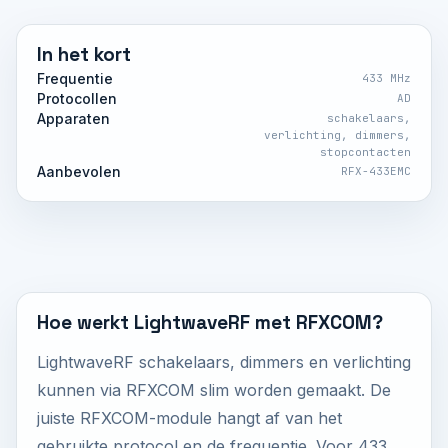
In het kort
Frequentie
433 MHz
Protocollen
AD
Apparaten
schakelaars,
verlichting, dimmers,
stopcontacten
Aanbevolen
RFX-433EMC
Hoe werkt LightwaveRF met RFXCOM?
LightwaveRF schakelaars, dimmers en verlichting
kunnen via RFXCOM slim worden gemaakt. De
juiste RFXCOM-module hangt af van het
gebruikte protocol en de frequentie. Voor 433