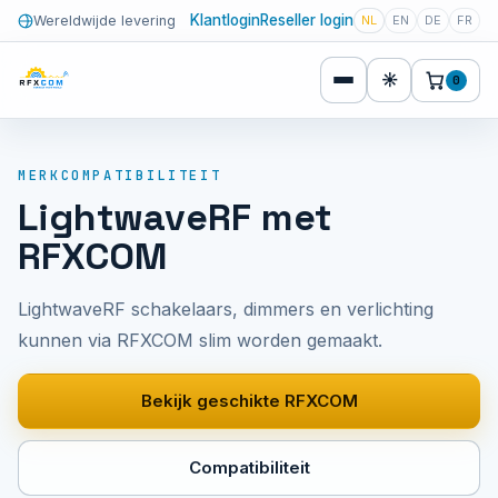
Klantlogin
Reseller login
Wereldwijde levering
NL
EN
DE
FR
☀
0
MERKCOMPATIBILITEIT
LightwaveRF met
RFXCOM
LightwaveRF schakelaars, dimmers en verlichting
kunnen via RFXCOM slim worden gemaakt.
Bekijk geschikte RFXCOM
Compatibiliteit