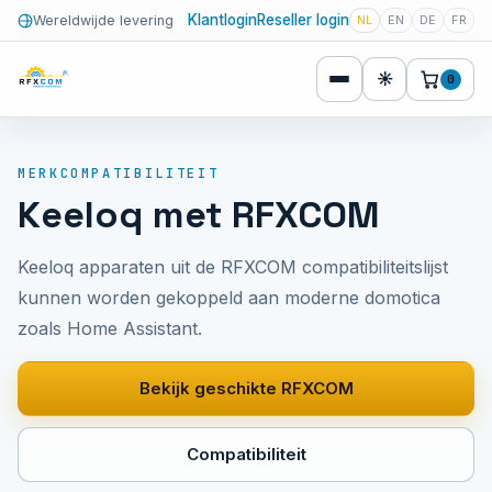
Klantlogin
Reseller login
Wereldwijde levering
NL
EN
DE
FR
☀
0
MERKCOMPATIBILITEIT
Keeloq met RFXCOM
Keeloq apparaten uit de RFXCOM compatibiliteitslijst
kunnen worden gekoppeld aan moderne domotica
zoals Home Assistant.
Bekijk geschikte RFXCOM
Compatibiliteit