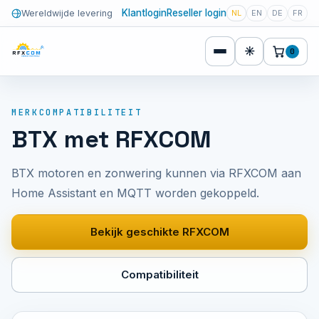
Klantlogin
Reseller login
Wereldwijde levering
NL
EN
DE
FR
☀
0
MERKCOMPATIBILITEIT
BTX met RFXCOM
BTX motoren en zonwering kunnen via RFXCOM aan
Home Assistant en MQTT worden gekoppeld.
Bekijk geschikte RFXCOM
Compatibiliteit