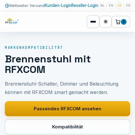
Kunden-Login
Reseller-Login
Weltweiter Versand
NL
EN
DE
FR
☀
0
MARKENKOMPATIBILITÄT
Brennenstuhl mit
RFXCOM
Brennenstuhl-Schalter, Dimmer und Beleuchtung
können mit RFXCOM smart gemacht werden.
Passendes RFXCOM ansehen
Kompatibilität