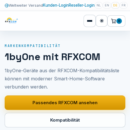
Kunden-Login
Reseller-Login
Weltweiter Versand
NL
EN
DE
FR
☀
0
MARKENKOMPATIBILITÄT
1byOne mit RFXCOM
1byOne-Geräte aus der RFXCOM-Kompatibilitätsliste
können mit moderner Smart-Home-Software
verbunden werden.
Passendes RFXCOM ansehen
Kompatibilität