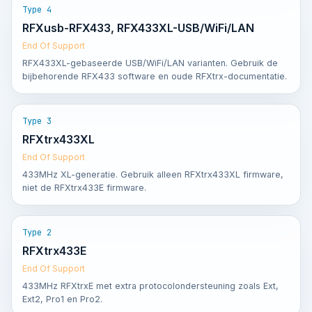
Type 4
RFXusb-RFX433, RFX433XL-USB/WiFi/LAN
End Of Support
RFX433XL-gebaseerde USB/WiFi/LAN varianten. Gebruik de
bijbehorende RFX433 software en oude RFXtrx-documentatie.
Type 3
RFXtrx433XL
End Of Support
433MHz XL-generatie. Gebruik alleen RFXtrx433XL firmware,
niet de RFXtrx433E firmware.
Type 2
RFXtrx433E
End Of Support
433MHz RFXtrxE met extra protocolondersteuning zoals Ext,
Ext2, Pro1 en Pro2.