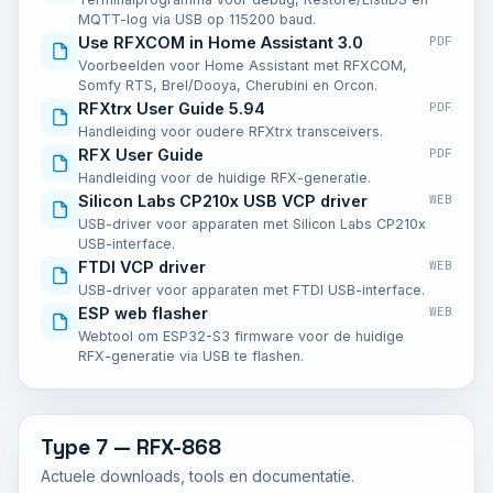
MQTT-log via USB op 115200 baud.
Use RFXCOM in Home Assistant 3.0
PDF
Voorbeelden voor Home Assistant met RFXCOM,
Somfy RTS, Brel/Dooya, Cherubini en Orcon.
RFXtrx User Guide 5.94
PDF
Handleiding voor oudere RFXtrx transceivers.
RFX User Guide
PDF
Handleiding voor de huidige RFX-generatie.
Silicon Labs CP210x USB VCP driver
WEB
USB-driver voor apparaten met Silicon Labs CP210x
USB-interface.
FTDI VCP driver
WEB
USB-driver voor apparaten met FTDI USB-interface.
ESP web flasher
WEB
Webtool om ESP32-S3 firmware voor de huidige
RFX-generatie via USB te flashen.
Type 7 — RFX-868
Actuele downloads, tools en documentatie.