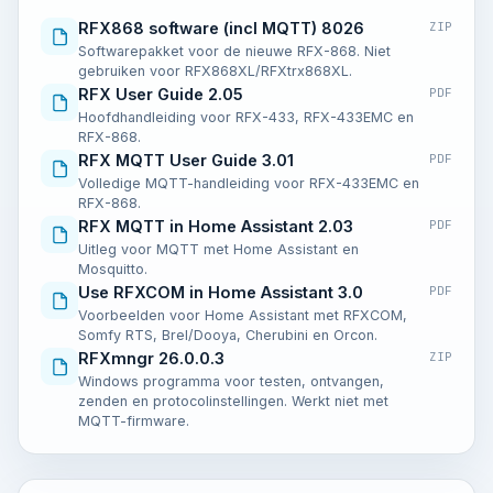
RFX868 software (incl MQTT) 8026
ZIP
Softwarepakket voor de nieuwe RFX-868. Niet
gebruiken voor RFX868XL/RFXtrx868XL.
RFX User Guide 2.05
PDF
Hoofdhandleiding voor RFX-433, RFX-433EMC en
RFX-868.
RFX MQTT User Guide 3.01
PDF
Volledige MQTT-handleiding voor RFX-433EMC en
RFX-868.
RFX MQTT in Home Assistant 2.03
PDF
Uitleg voor MQTT met Home Assistant en
Mosquitto.
Use RFXCOM in Home Assistant 3.0
PDF
Voorbeelden voor Home Assistant met RFXCOM,
Somfy RTS, Brel/Dooya, Cherubini en Orcon.
RFXmngr 26.0.0.3
ZIP
Windows programma voor testen, ontvangen,
zenden en protocolinstellingen. Werkt niet met
MQTT-firmware.