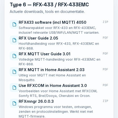
Type 6 — RFX-433 / RFX-433EMC
Actuele downloads, tools en documentatie.
RFX433 software (incl MQTT) 4050
ZIP
Softwarepakket voor RFX-433 en RFX-433EMC,
inclusief relevante USB/WiFi/LAN/MQTT varianten.
RFX User Guide 2.05
PDF
Hoofdhandleiding voor RFX-433, RFX-433EMC en
RFX-868.
RFX MQTT User Guide 3.01
PDF
Volledige MQTT-handleiding voor RFX-433EMC en
RFX-868.
RFX MQTT in Home Assistant 2.03
PDF
Uitleg voor MQTT met Home Assistant en
Mosquitto.
Use RFXCOM in Home Assistant 3.0
PDF
Voorbeelden voor Home Assistant met RFXCOM,
Somfy RTS, Brel/Dooya, Cherubini en Orcon.
RFXmngr 26.0.0.3
ZIP
Windows programma voor testen, ontvangen,
zenden en protocolinstellingen. Werkt niet met
MQTT-firmware.