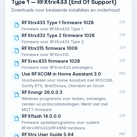
Type 1 — RFXtrx433 (End Of Support)
Downloads voor bestaande installaties en onderhoud.
RFXtrx433 Type 1 firmware 1028
ZIP
Firmware voor RFXtrx433 Type 1.
RFXtrx433 Type 2 firmware 1028
ZIP
Firmware voor RFXtrx433 Type 2.
RFXtrx315 firmware 1009
ZIP
Firmware voor RFXtrx315.
RFXrec433 firmware 1028
ZIP
Firmware voor RFXrec433 ontvangers.
Use RFXCOM in Home Assistant 3.0
PDF
Voorbeelden voor Home Assistant met RFXCOM,
Somfy RTS, Brel/Dooya, Cherubini en Orcon.
RFXmngr 26.0.0.3
ZIP
Windows programma voor testen, ontvangen,
zenden en protocolinstellingen. Werkt niet met
MQTT-firmware.
RFXflash 14.0.0.0
ZIP
Firmware-updateprogramma voor oudere
RFXtrx/RFX433/RFX868 hardware.
RFXtrx User Guide 5.94
PDF