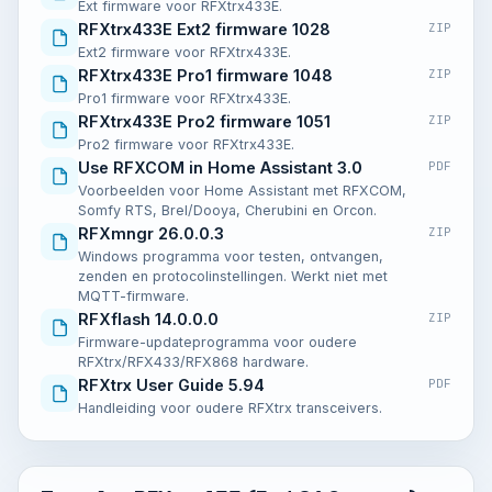
Ext firmware voor RFXtrx433E.
RFXtrx433E Ext2 firmware 1028
ZIP
Ext2 firmware voor RFXtrx433E.
RFXtrx433E Pro1 firmware 1048
ZIP
Pro1 firmware voor RFXtrx433E.
RFXtrx433E Pro2 firmware 1051
ZIP
Pro2 firmware voor RFXtrx433E.
Use RFXCOM in Home Assistant 3.0
PDF
Voorbeelden voor Home Assistant met RFXCOM,
Somfy RTS, Brel/Dooya, Cherubini en Orcon.
RFXmngr 26.0.0.3
ZIP
Windows programma voor testen, ontvangen,
zenden en protocolinstellingen. Werkt niet met
MQTT-firmware.
RFXflash 14.0.0.0
ZIP
Firmware-updateprogramma voor oudere
RFXtrx/RFX433/RFX868 hardware.
RFXtrx User Guide 5.94
PDF
Handleiding voor oudere RFXtrx transceivers.