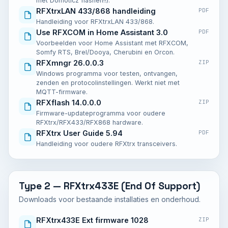
met Domoticz flashen!!).
RFXtrxLAN 433/868 handleiding
PDF
Handleiding voor RFXtrxLAN 433/868.
Use RFXCOM in Home Assistant 3.0
PDF
Voorbeelden voor Home Assistant met RFXCOM,
Somfy RTS, Brel/Dooya, Cherubini en Orcon.
RFXmngr 26.0.0.3
ZIP
Windows programma voor testen, ontvangen,
zenden en protocolinstellingen. Werkt niet met
MQTT-firmware.
RFXflash 14.0.0.0
ZIP
Firmware-updateprogramma voor oudere
RFXtrx/RFX433/RFX868 hardware.
RFXtrx User Guide 5.94
PDF
Handleiding voor oudere RFXtrx transceivers.
Type 2 — RFXtrx433E (End Of Support)
Downloads voor bestaande installaties en onderhoud.
RFXtrx433E Ext firmware 1028
ZIP