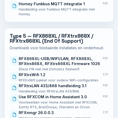
Homey Funkbus MQTT integratie 1
PDF
Handleiding voor Funkbus MQTT-integratie met
Homey.
Type 5 — RFX868XL / RFXtrx868X /
RFXtrx868XL (End Of Support)
Downloads voor bestaande installaties en onderhoud.
RFX868XL-USB/WIFI/LAN, RFX868XL,
PDF
RFXtrx868X, RFXtrx868XL Firmware 1026
(Deze FW niet met Domoticz flashen!!)
RFXtrxWifi 1.2
ZIP
RFXtrxWifi pakket voor oudere WiFi-configuraties.
RFXtrxLAN 433/868 handleiding 3.1
PDF
Handleiding voor RFXtrxLAN 433/868.
Use RFXCOM in Home Assistant 3.0
PDF
Voorbeelden voor Home Assistant met RFXCOM,
Somfy RTS, Brel/Dooya, Cherubini en Orcon.
RFXmngr 26.0.0.3
ZIP