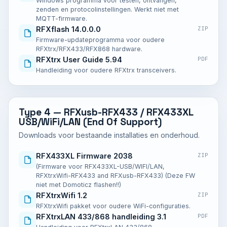
Windows programma voor testen, ontvangen,
zenden en protocolinstellingen. Werkt niet met
MQTT-firmware.
RFXflash 14.0.0.0
ZIP
Firmware-updateprogramma voor oudere
RFXtrx/RFX433/RFX868 hardware.
RFXtrx User Guide 5.94
PDF
Handleiding voor oudere RFXtrx transceivers.
Type 4 — RFXusb-RFX433 / RFX433XL
USB/WiFi/LAN (End Of Support)
Downloads voor bestaande installaties en onderhoud.
RFX433XL Firmware 2038
ZIP
(Firmware voor RFX433XL-USB/WIFI/LAN,
RFXtrxWifi-RFX433 and RFXusb-RFX433) (Deze FW
niet met Domoticz flashen!!)
RFXtrxWifi 1.2
ZIP
RFXtrxWifi pakket voor oudere WiFi-configuraties.
RFXtrxLAN 433/868 handleiding 3.1
PDF