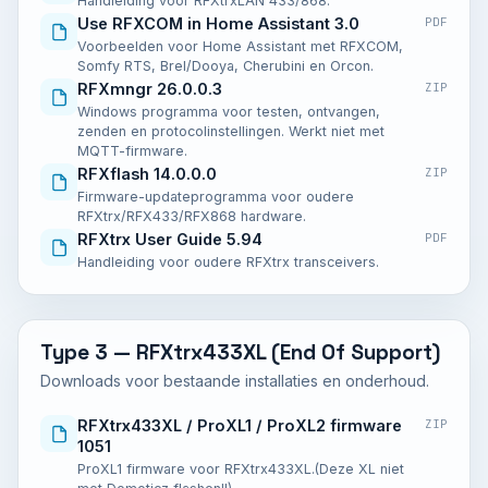
Handleiding voor RFXtrxLAN 433/868.
Use RFXCOM in Home Assistant 3.0
PDF
Voorbeelden voor Home Assistant met RFXCOM,
Somfy RTS, Brel/Dooya, Cherubini en Orcon.
RFXmngr 26.0.0.3
ZIP
Windows programma voor testen, ontvangen,
zenden en protocolinstellingen. Werkt niet met
MQTT-firmware.
RFXflash 14.0.0.0
ZIP
Firmware-updateprogramma voor oudere
RFXtrx/RFX433/RFX868 hardware.
RFXtrx User Guide 5.94
PDF
Handleiding voor oudere RFXtrx transceivers.
Type 3 — RFXtrx433XL (End Of Support)
Downloads voor bestaande installaties en onderhoud.
RFXtrx433XL / ProXL1 / ProXL2 firmware
ZIP
1051
ProXL1 firmware voor RFXtrx433XL.(Deze XL niet