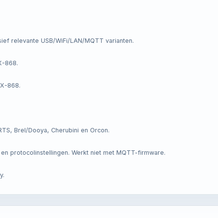
ief relevante USB/WiFi/LAN/MQTT varianten.
X-868.
FX-868.
S, Brel/Dooya, Cherubini en Orcon.
n protocolinstellingen. Werkt niet met MQTT-firmware.
y.