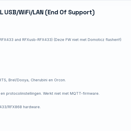
 USB/WiFi/LAN (End Of Support)
RFX433 and RFXusb-RFX433) (Deze FW niet met Domoticz flashen!!)
S, Brel/Dooya, Cherubini en Orcon.
n protocolinstellingen. Werkt niet met MQTT-firmware.
433/RFX868 hardware.