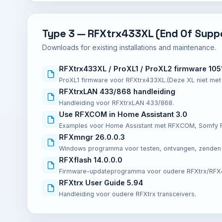
Type 3 — RFXtrx433XL (End Of Supp
Downloads for existing installations and maintenance.
RFXtrx433XL / ProXL1 / ProXL2 firmware 105
ProXL1 firmware voor RFXtrx433XL.(Deze XL niet met D
RFXtrxLAN 433/868 handleiding
Handleiding voor RFXtrxLAN 433/868.
Use RFXCOM in Home Assistant 3.0
Examples voor Home Assistant met RFXCOM, Somfy RT
RFXmngr 26.0.0.3
Windows programma voor testen, ontvangen, zenden e
RFXflash 14.0.0.0
Firmware-updateprogramma voor oudere RFXtrx/RFX
RFXtrx User Guide 5.94
Handleiding voor oudere RFXtrx transceivers.