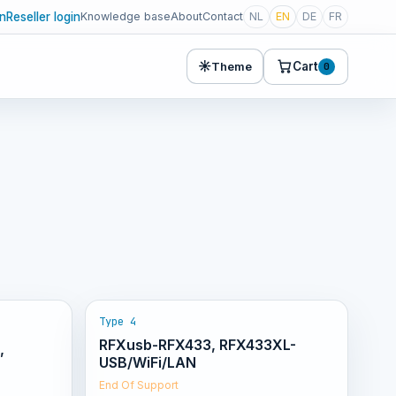
in
Reseller login
Knowledge base
About
Contact
NL
EN
DE
FR
☀
Cart
Theme
0
Type 4
RFXusb-RFX433, RFX433XL-
,
USB/WiFi/LAN
End Of Support