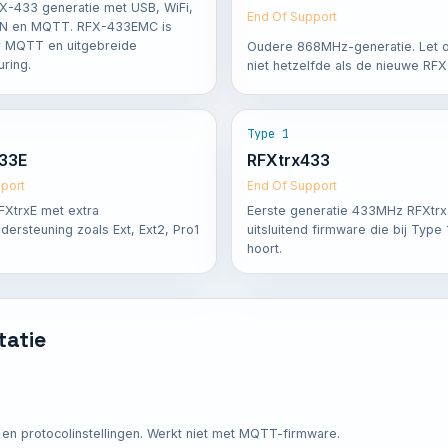
X-433 generatie met USB, WiFi,
End Of Support
N en MQTT. RFX-433EMC is
r MQTT en uitgebreide
Oudere 868MHz-generatie. Let op
ring.
niet hetzelfde als de nieuwe RF
Type 1
33E
RFXtrx433
port
End Of Support
XtrxE met extra
Eerste generatie 433MHz RFXtrx
dersteuning zoals Ext, Ext2, Pro1
uitsluitend firmware die bij Type
hoort.
tatie
n protocolinstellingen. Werkt niet met MQTT-firmware.