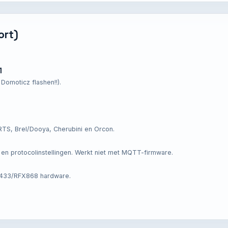
ort)
1
omoticz flashen!!).
S, Brel/Dooya, Cherubini en Orcon.
n protocolinstellingen. Werkt niet met MQTT-firmware.
433/RFX868 hardware.