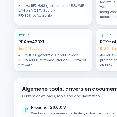
Nieuwe RF
Nieuwe RFX-868 generatie met USB, WiFi,
W5500 LA
LAN en MQTT. Gebruik
nodig voo
RFX868_software.zip.
motorbestu
Type 3
Type 2
RFXtrx433XL
RFXtrx4
End Of Support
End Of Sup
433MHz XL-generatie. Gebruik alleen
433MHz RF
RFXtrx433XL firmware, niet de RFXtrx433E
protocolon
firmware.
en Pro2.
Algemene tools, drivers en documen
Current downloads, tools and documentation.
RFXmngr 26.0.0.3
Windows programma voor testen, ontvangen, zenden e