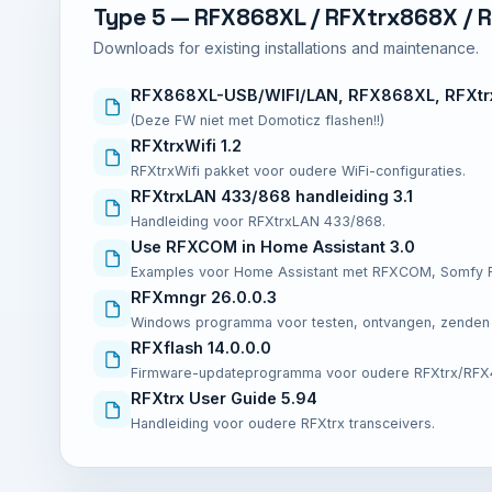
Type 5 — RFX868XL / RFXtrx868X / 
Downloads for existing installations and maintenance.
RFX868XL-USB/WIFI/LAN, RFX868XL, RFXtr
(Deze FW niet met Domoticz flashen!!)
RFXtrxWifi 1.2
RFXtrxWifi pakket voor oudere WiFi-configuraties.
RFXtrxLAN 433/868 handleiding 3.1
Handleiding voor RFXtrxLAN 433/868.
Use RFXCOM in Home Assistant 3.0
Examples voor Home Assistant met RFXCOM, Somfy RT
RFXmngr 26.0.0.3
Windows programma voor testen, ontvangen, zenden e
RFXflash 14.0.0.0
Firmware-updateprogramma voor oudere RFXtrx/RFX
RFXtrx User Guide 5.94
Handleiding voor oudere RFXtrx transceivers.