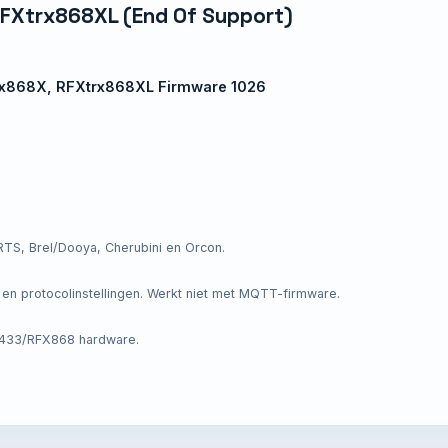
RFXtrx868XL (End Of Support)
x868X, RFXtrx868XL Firmware 1026
S, Brel/Dooya, Cherubini en Orcon.
n protocolinstellingen. Werkt niet met MQTT-firmware.
433/RFX868 hardware.