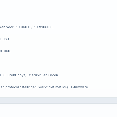
iken voor RFX868XL/RFXtrx868XL.
X-868.
FX-868.
S, Brel/Dooya, Cherubini en Orcon.
n protocolinstellingen. Werkt niet met MQTT-firmware.