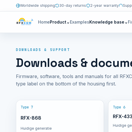
Worldwide shipping
30-day returns
2-year warranty
Supp
Home
Product
⌄
Examples
Knowledge base
⌄
F
DOWNLOADS & SUPPORT
Downloads & docum
Firmware, software, tools and manuals for all RFX
type label on the bottom of the housing first.
Type 7
Type 6
RFX-43
RFX-868
Huidige ge
Huidige generatie