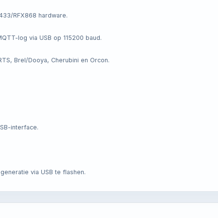
433/RFX868 hardware.
MQTT-log via USB op 115200 baud.
S, Brel/Dooya, Cherubini en Orcon.
SB-interface.
eneratie via USB te flashen.