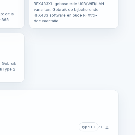
RFX433XL-gebaseerde USB/WiFi/LAN
varianten. Gebruik de bijbehorende
: dit is
RFX433 software en oude RFXtrx-
X-868.
documentatie.
. Gebruik
 1/Type 2
ZIP
Type 1-7