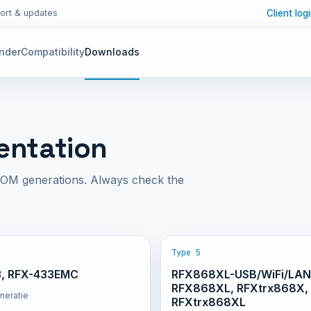
Client log
ort & updates
inder
Compatibility
Downloads
entation
COM generations. Always check the
Type 5
RFX868XL-USB/WiFi/LAN
3, RFX-433EMC
RFX868XL, RFXtrx868X,
neratie
RFXtrx868XL