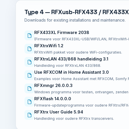
Type 4 — RFXusb-RFX433 / RFX433XL
Downloads for existing installations and maintenance.
RFX433XL Firmware 2038
(Firmware voor RFX433XL-USB/WIFI/LAN, RFXtrxWifi-
RFXtrxWifi 1.2
RFXtrxWifi pakket voor oudere WiFi-configuraties.
RFXtrxLAN 433/868 handleiding 3.1
Handleiding voor RFXtrxLAN 433/868.
Use RFXCOM in Home Assistant 3.0
Examples voor Home Assistant met RFXCOM, Somfy RT
RFXmngr 26.0.0.3
Windows programma voor testen, ontvangen, zenden e
RFXflash 14.0.0.0
Firmware-updateprogramma voor oudere RFXtrx/RFX
RFXtrx User Guide 5.94
Handleiding voor oudere RFXtrx transceivers.