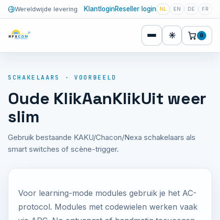
Klantlogin
Reseller login
Wereldwijde levering
NL
EN
DE
FR
☀
0
SCHAKELAARS · VOORBEELD
Oude KlikAanKlikUit weer
slim
Gebruik bestaande KAKU/Chacon/Nexa schakelaars als
smart switches of scène-trigger.
Voor learning-mode modules gebruik je het AC-
protocol. Modules met codewielen werken vaak