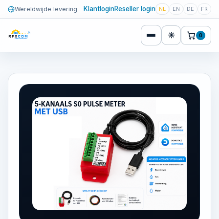
Klantlogin
Reseller login
Wereldwijde levering
NL
EN
DE
FR
☀
0