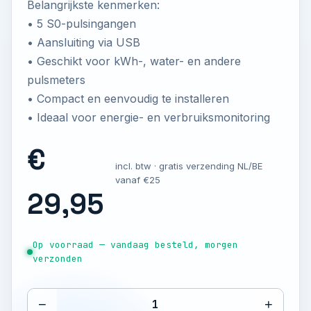
Belangrijkste kenmerken:
• 5 S0-pulsingangen
• Aansluiting via USB
• Geschikt voor kWh-, water- en andere
pulsmeters
• Compact en eenvoudig te installeren
• Ideaal voor energie- en verbruiksmonitoring
€
incl. btw · gratis verzending NL/BE
vanaf €25
29,95
Op voorraad — vandaag besteld, morgen
verzonden
−
+
1