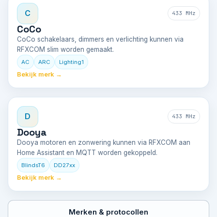
C
433 MHz
CoCo
CoCo schakelaars, dimmers en verlichting kunnen via
RFXCOM slim worden gemaakt.
AC
ARC
Lighting1
Bekijk merk →
D
433 MHz
Dooya
Dooya motoren en zonwering kunnen via RFXCOM aan
Home Assistant en MQTT worden gekoppeld.
BlindsT6
DD27xx
Bekijk merk →
Merken & protocollen