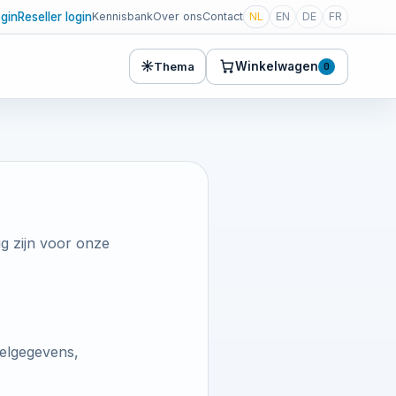
ogin
Reseller login
Kennisbank
Over ons
Contact
NL
EN
DE
FR
☀
Winkelwagen
Thema
0
g zijn voor onze
elgegevens,