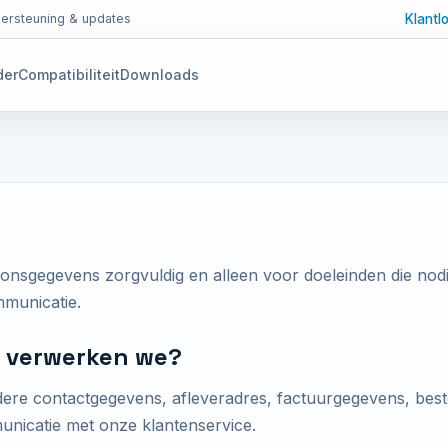
Klantl
ersteuning & updates
der
Compatibiliteit
Downloads
sgegevens zorgvuldig en alleen voor doeleinden die nodi
municatie.
 verwerken we?
re contactgegevens, afleveradres, factuurgegevens, best
unicatie met onze klantenservice.