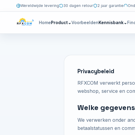
Wereldwijde levering
30 dagen retour
2 jaar garantie
Ond
Home
Product
⌄
Voorbeelden
Kennisbank
⌄
Fin
Privacybeleid
RFXCOM verwerkt persoon
webshop, service en com
Welke gegevens
We verwerken onder ande
betaalstatussen en comm