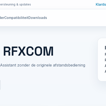
Klantl
ersteuning & updates
der
Compatibiliteit
Downloads
t RFXCOM
istant zonder de originele afstandsbediening