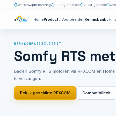
Wereldwijde levering
30 dagen retour
2 jaar garantie
Ond
Home
Product
⌄
Voorbeelden
Kennisbank
⌄
Fin
MERKCOMPATIBILITEIT
Somfy RTS me
Bedien Somfy RTS motoren via RFXCOM en Home Ass
te vervangen.
Bekijk geschikte RFXCOM
Compatibiliteit