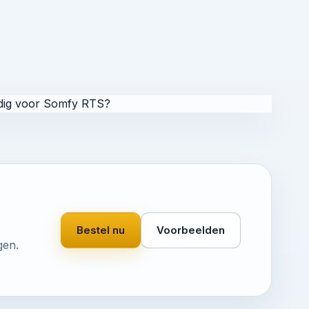
dig voor Somfy RTS?
Bestel nu
Voorbeelden
gen.