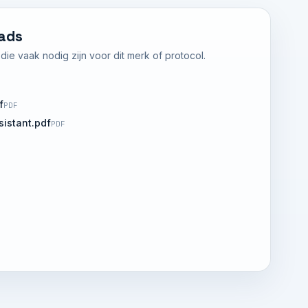
ads
ie vaak nodig zijn voor dit merk of protocol.
f
PDF
istant.pdf
PDF