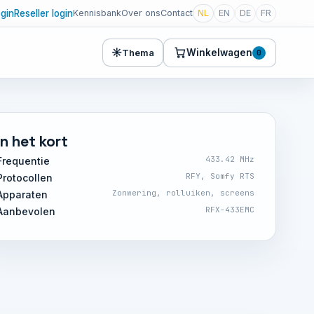
ogin
Reseller login
Kennisbank
Over ons
Contact
NL
EN
DE
FR
☀
Winkelwagen
Thema
0
In het kort
433.42 MHz
Frequentie
RFY, Somfy RTS
Protocollen
Zonwering, rolluiken, screens
Apparaten
RFX-433EMC
Aanbevolen