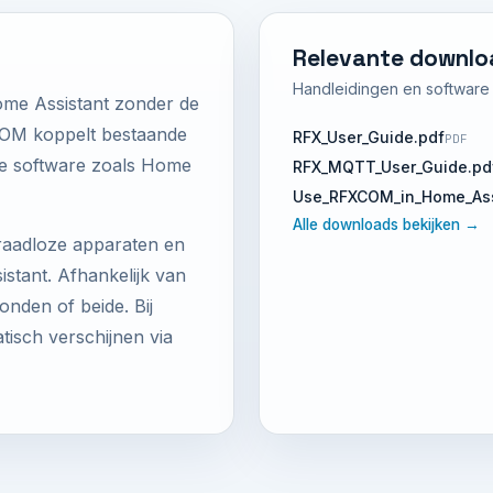
Relevante downlo
Handleidingen en software d
e Assistant zonder de
XCOM koppelt bestaande
RFX_User_Guide.pdf
PDF
e software zoals Home
RFX_MQTT_User_Guide.pd
Use_RFXCOM_in_Home_Ass
Alle downloads bekijken →
raadloze apparaten en
tant. Afhankelijk van
nden of beide. Bij
sch verschijnen via