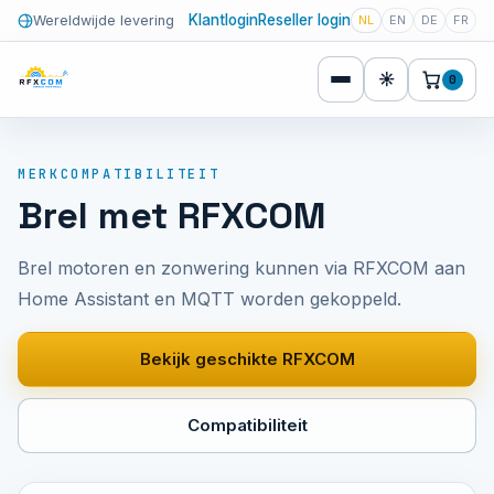
Klantlogin
Reseller login
Wereldwijde levering
NL
EN
DE
FR
☀
0
MERKCOMPATIBILITEIT
Brel met RFXCOM
Brel motoren en zonwering kunnen via RFXCOM aan
Home Assistant en MQTT worden gekoppeld.
Bekijk geschikte RFXCOM
Compatibiliteit