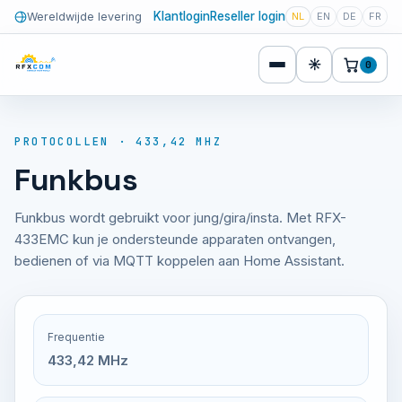
Klantlogin
Reseller login
Wereldwijde levering
NL
EN
DE
FR
☀
0
PROTOCOLLEN · 433,42 MHZ
Funkbus
Funkbus wordt gebruikt voor jung/gira/insta. Met RFX-
433EMC kun je ondersteunde apparaten ontvangen,
bedienen of via MQTT koppelen aan Home Assistant.
Frequentie
433,42 MHz