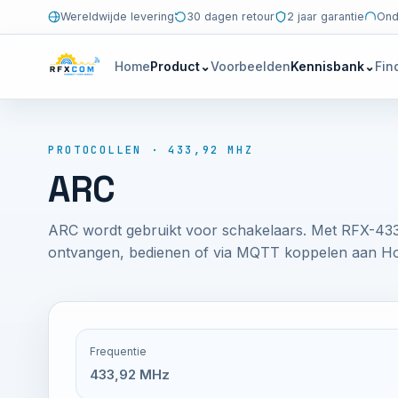
Wereldwijde levering
30 dagen retour
2 jaar garantie
Ond
Home
Product
⌄
Voorbeelden
Kennisbank
⌄
Fin
PROTOCOLLEN · 433,92 MHZ
ARC
ARC wordt gebruikt voor schakelaars. Met RFX-43
ontvangen, bedienen of via MQTT koppelen aan Ho
Frequentie
433,92 MHz