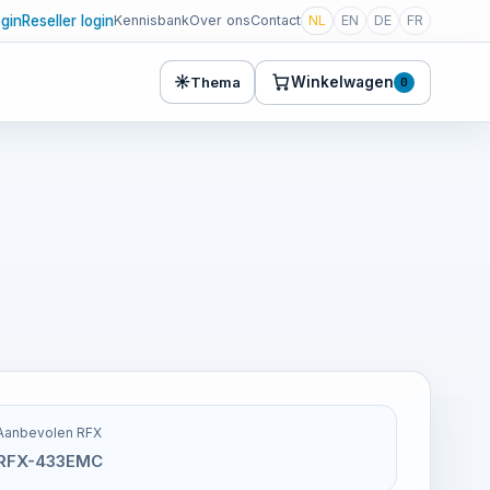
ogin
Reseller login
Kennisbank
Over ons
Contact
NL
EN
DE
FR
☀
Winkelwagen
Thema
0
Aanbevolen RFX
RFX-433EMC