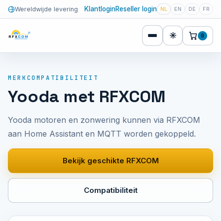
Klantlogin
Reseller login
Wereldwijde levering
NL
EN
DE
FR
☀
0
MERKCOMPATIBILITEIT
Yooda met RFXCOM
Yooda motoren en zonwering kunnen via RFXCOM
aan Home Assistant en MQTT worden gekoppeld.
Bekijk geschikte RFXCOM
Compatibiliteit