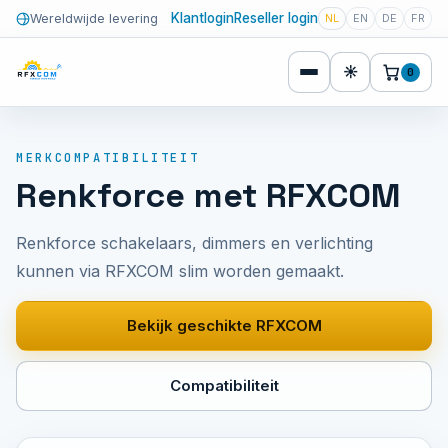
Klantlogin
Reseller login
Wereldwijde levering
NL
EN
DE
FR
☀
0
MERKCOMPATIBILITEIT
Renkforce met RFXCOM
Renkforce schakelaars, dimmers en verlichting
kunnen via RFXCOM slim worden gemaakt.
Bekijk geschikte RFXCOM
Compatibiliteit