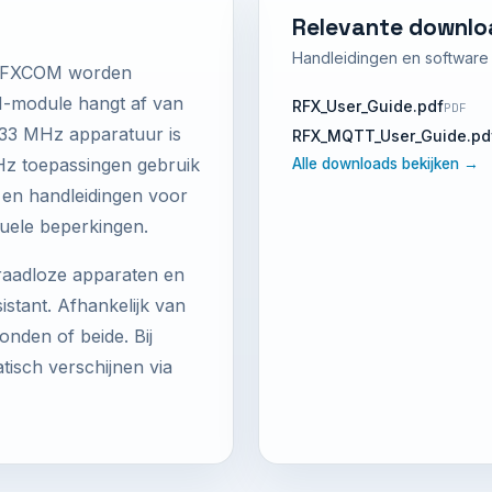
Relevante downlo
Handleidingen en software d
 RFXCOM worden
M-module hangt af van
RFX_User_Guide.pdf
PDF
433 MHz apparatuur is
RFX_MQTT_User_Guide.pd
z toepassingen gebruik
Alle downloads bekijken →
jst en handleidingen voor
uele beperkingen.
raadloze apparaten en
tant. Afhankelijk van
nden of beide. Bij
sch verschijnen via