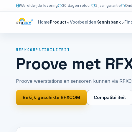
Wereldwijde levering
30 dagen retour
2 jaar garantie
Ond
Home
Product
⌄
Voorbeelden
Kennisbank
⌄
Fin
MERKCOMPATIBILITEIT
Proove met R
Proove weerstations en sensoren kunnen via RFXC
Bekijk geschikte RFXCOM
Compatibiliteit