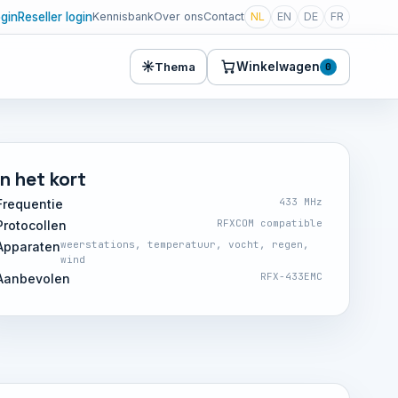
ogin
Reseller login
Kennisbank
Over ons
Contact
NL
EN
DE
FR
☀
Winkelwagen
Thema
0
In het kort
433 MHz
Frequentie
RFXCOM compatible
Protocollen
weerstations, temperatuur, vocht, regen,
Apparaten
wind
RFX-433EMC
Aanbevolen