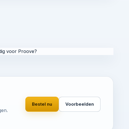
ig voor Proove?
Bestel nu
Voorbeelden
gen.