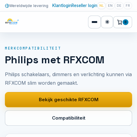
Klantlogin
Reseller login
Wereldwijde levering
NL
EN
DE
FR
☀
0
MERKCOMPATIBILITEIT
Philips met RFXCOM
Philips schakelaars, dimmers en verlichting kunnen via
RFXCOM slim worden gemaakt.
Bekijk geschikte RFXCOM
Compatibiliteit