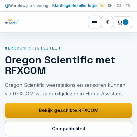
Klantlogin
Reseller login
Wereldwijde levering
NL
EN
DE
FR
☀
0
MERKCOMPATIBILITEIT
Oregon Scientific met
RFXCOM
Oregon Scientific weerstations en sensoren kunnen
via RFXCOM worden uitgelezen in Home Assistant.
Bekijk geschikte RFXCOM
Compatibiliteit