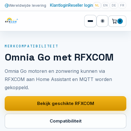
Klantlogin
Reseller login
Wereldwijde levering
NL
EN
DE
FR
☀
0
MERKCOMPATIBILITEIT
Omnia Go met RFXCOM
Omnia Go motoren en zonwering kunnen via
RFXCOM aan Home Assistant en MQTT worden
gekoppeld.
Bekijk geschikte RFXCOM
Compatibiliteit