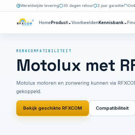
Wereldwijde levering
30 dagen retour
2 jaar garantie
Ond
Home
Product
⌄
Voorbeelden
Kennisbank
⌄
Fin
MERKCOMPATIBILITEIT
Motolux met 
Motolux motoren en zonwering kunnen via RFXC
gekoppeld.
Bekijk geschikte RFXCOM
Compatibiliteit