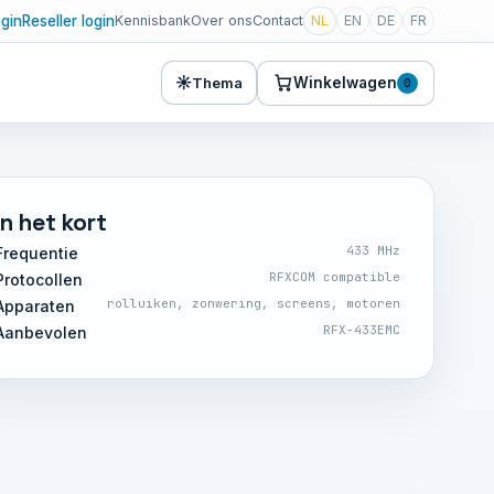
ogin
Reseller login
Kennisbank
Over ons
Contact
NL
EN
DE
FR
☀
Winkelwagen
Thema
0
In het kort
433 MHz
Frequentie
RFXCOM compatible
Protocollen
rolluiken, zonwering, screens, motoren
Apparaten
RFX-433EMC
Aanbevolen