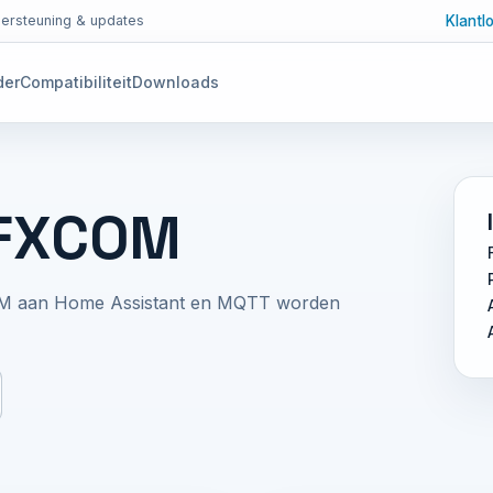
Klantl
ersteuning & updates
der
Compatibiliteit
Downloads
RFXCOM
OM aan Home Assistant en MQTT worden