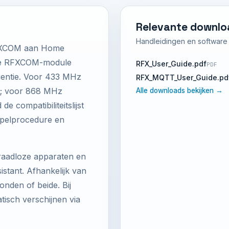
Relevante downlo
Handleidingen en software d
RFXCOM aan Home
ste RFXCOM-module
RFX_User_Guide.pdf
PDF
quentie. Voor 433 MHz
RFX_MQTT_User_Guide.pd
t; voor 868 MHz
Alle downloads bekijken →
de compatibiliteitslijst
ppelprocedure en
raadloze apparaten en
tant. Afhankelijk van
nden of beide. Bij
sch verschijnen via