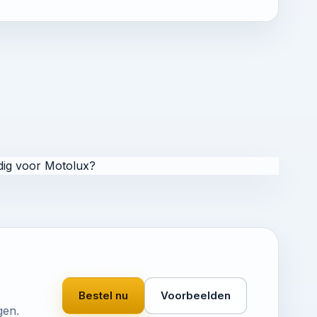
ig voor Motolux?
Bestel nu
Voorbeelden
gen.