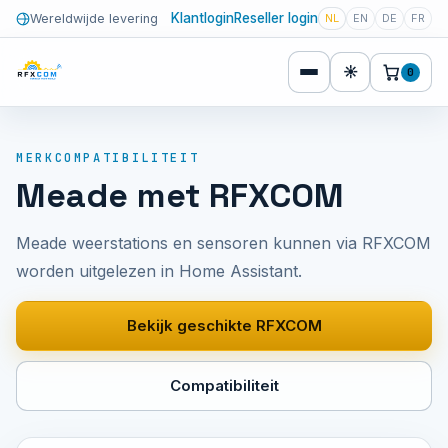
Klantlogin
Reseller login
Wereldwijde levering
NL
EN
DE
FR
☀
0
MERKCOMPATIBILITEIT
Meade met RFXCOM
Meade weerstations en sensoren kunnen via RFXCOM
worden uitgelezen in Home Assistant.
Bekijk geschikte RFXCOM
Compatibiliteit