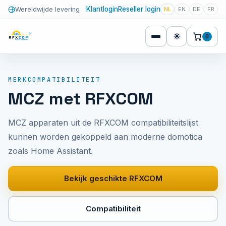
Klantlogin
Reseller login
Wereldwijde levering
NL
EN
DE
FR
☀
0
MERKCOMPATIBILITEIT
MCZ met RFXCOM
MCZ apparaten uit de RFXCOM compatibiliteitslijst
kunnen worden gekoppeld aan moderne domotica
zoals Home Assistant.
Bekijk geschikte RFXCOM
Compatibiliteit