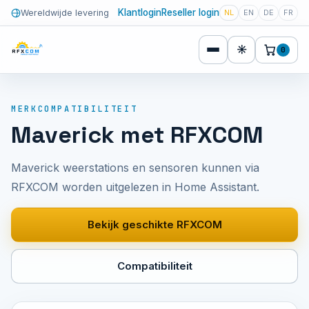
Klantlogin
Reseller login
Wereldwijde levering
NL
EN
DE
FR
☀
0
MERKCOMPATIBILITEIT
Maverick met RFXCOM
Maverick weerstations en sensoren kunnen via
RFXCOM worden uitgelezen in Home Assistant.
Bekijk geschikte RFXCOM
Compatibiliteit