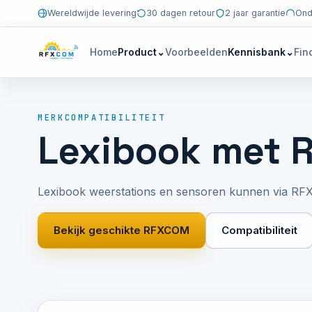
Wereldwijde levering
30 dagen retour
2 jaar garantie
Ond
Home
Product
⌄
Voorbeelden
Kennisbank
⌄
Fin
MERKCOMPATIBILITEIT
Lexibook met
Lexibook weerstations en sensoren kunnen via RF
Bekijk geschikte RFXCOM
Compatibiliteit