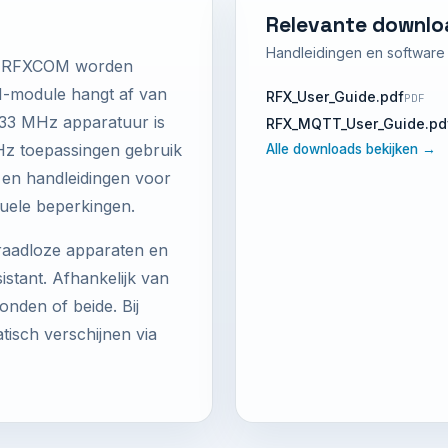
Relevante downlo
Handleidingen en software d
ia RFXCOM worden
M-module hangt af van
RFX_User_Guide.pdf
PDF
433 MHz apparatuur is
RFX_MQTT_User_Guide.pd
z toepassingen gebruik
Alle downloads bekijken →
jst en handleidingen voor
uele beperkingen.
raadloze apparaten en
tant. Afhankelijk van
nden of beide. Bij
sch verschijnen via