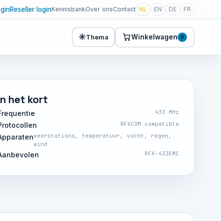
ogin
Reseller login
Kennisbank
Over ons
Contact
NL
EN
DE
FR
☀
Winkelwagen
Thema
0
In het kort
433 MHz
Frequentie
RFXCOM compatible
Protocollen
weerstations, temperatuur, vocht, regen,
Apparaten
wind
RFX-433EMC
Aanbevolen