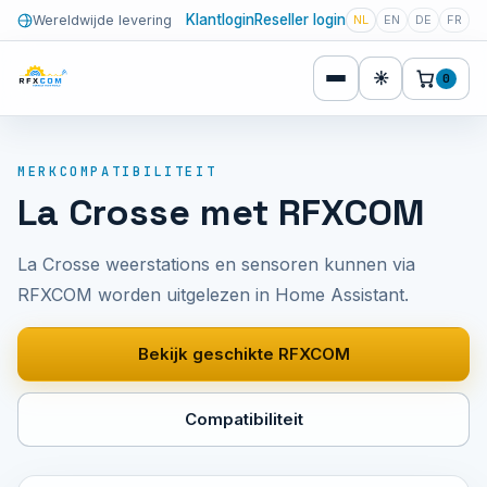
Klantlogin
Reseller login
Wereldwijde levering
NL
EN
DE
FR
☀
0
MERKCOMPATIBILITEIT
La Crosse met RFXCOM
La Crosse weerstations en sensoren kunnen via
RFXCOM worden uitgelezen in Home Assistant.
Bekijk geschikte RFXCOM
Compatibiliteit