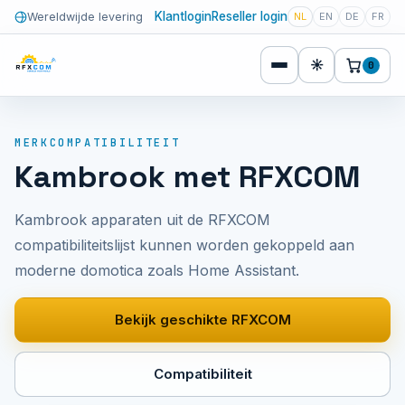
Klantlogin
Reseller login
Wereldwijde levering
NL
EN
DE
FR
☀
0
MERKCOMPATIBILITEIT
Kambrook met RFXCOM
Kambrook apparaten uit de RFXCOM
compatibiliteitslijst kunnen worden gekoppeld aan
moderne domotica zoals Home Assistant.
Bekijk geschikte RFXCOM
Compatibiliteit