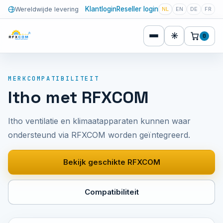
Klantlogin
Reseller login
Wereldwijde levering
NL
EN
DE
FR
☀
0
MERKCOMPATIBILITEIT
Itho met RFXCOM
Itho ventilatie en klimaatapparaten kunnen waar
ondersteund via RFXCOM worden geïntegreerd.
Bekijk geschikte RFXCOM
Compatibiliteit