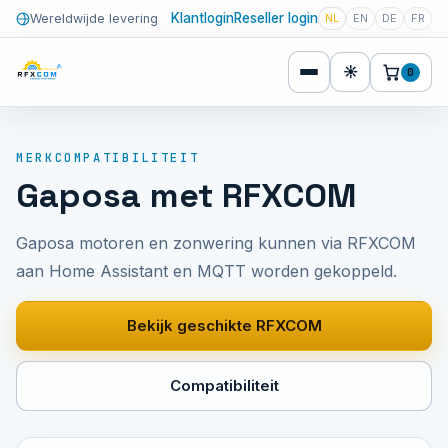
Klantlogin
Reseller login
Wereldwijde levering
NL
EN
DE
FR
☀
0
MERKCOMPATIBILITEIT
Gaposa met RFXCOM
Gaposa motoren en zonwering kunnen via RFXCOM
aan Home Assistant en MQTT worden gekoppeld.
Bekijk geschikte RFXCOM
Compatibiliteit