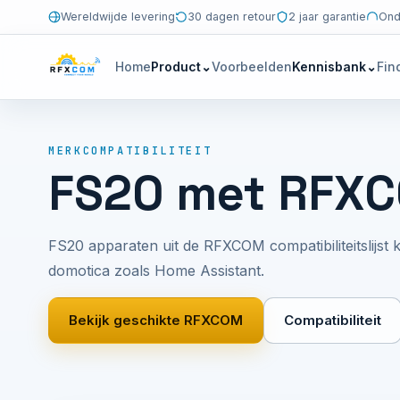
Wereldwijde levering
30 dagen retour
2 jaar garantie
Ond
Home
Product
⌄
Voorbeelden
Kennisbank
⌄
Fin
MERKCOMPATIBILITEIT
FS20 met RFX
FS20 apparaten uit de RFXCOM compatibiliteitslij
domotica zoals Home Assistant.
Bekijk geschikte RFXCOM
Compatibiliteit