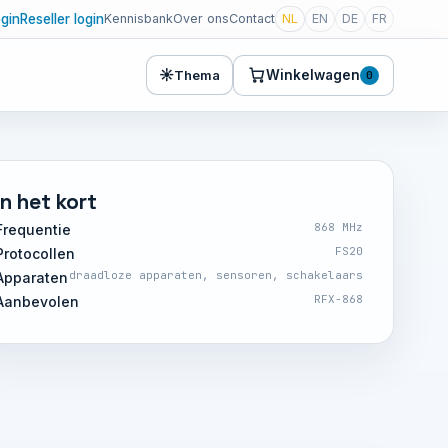
ogin
Reseller login
Kennisbank
Over ons
Contact
NL
EN
DE
FR
☀
Winkelwagen
Thema
0
In het kort
868 MHz
Frequentie
FS20
Protocollen
draadloze apparaten, sensoren, schakelaars
Apparaten
RFX-868
Aanbevolen