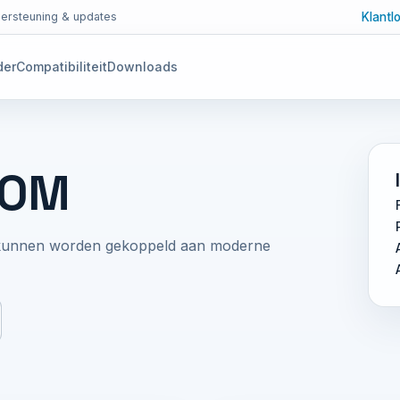
Klantl
ersteuning & updates
der
Compatibiliteit
Downloads
COM
st kunnen worden gekoppeld aan moderne