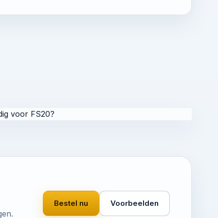
ig voor FS20?
Bestel nu
Voorbeelden
gen.