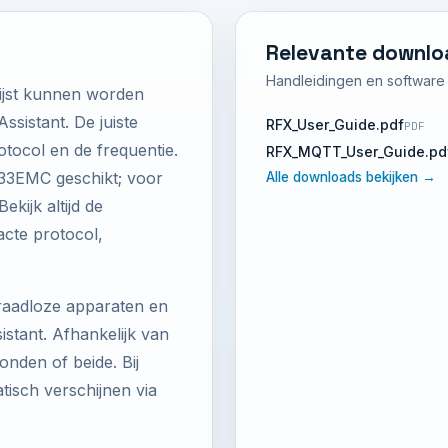
Relevante downlo
Handleidingen en software d
lijst kunnen worden
sistant. De juiste
RFX_User_Guide.pdf
PDF
tocol en de frequentie.
RFX_MQTT_User_Guide.pd
33EMC geschikt; voor
Alle downloads bekijken →
kijk altijd de
xacte protocol,
raadloze apparaten en
tant. Afhankelijk van
nden of beide. Bij
sch verschijnen via