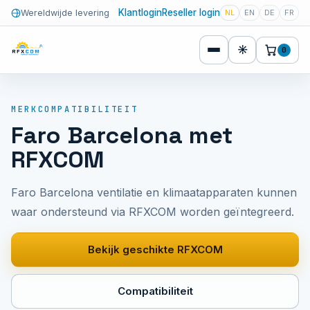
Klantlogin
Reseller login
Wereldwijde levering
NL
EN
DE
FR
☀
0
MERKCOMPATIBILITEIT
Faro Barcelona met
RFXCOM
Faro Barcelona ventilatie en klimaatapparaten kunnen
waar ondersteund via RFXCOM worden geïntegreerd.
Bekijk geschikte RFXCOM
Compatibiliteit